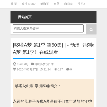
首 页
动漫Top50
航海王
有药
向日葵
斗罗2
斗罗3
火影
一拳超人
柯南
阴阳师
节目清单
网站首页
[哆啦A梦 第1季 第50集] | - 动漫《哆啦
A梦 第1季》在线观看
dlam d1j
哆啦A梦 第1季
2020年07月27日 15:31:34
187
0
哆啦A梦 第1季 第50集简介：
永远的蓝胖子哆啦A梦是孩子们童年梦想的守护