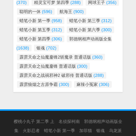
(370)
精灵宝可梦 第四季
(288)
网球王子
(356)
聪明的一休
(596)
航海王
(900)
蜡笔小新 第一季
(958)
蜡笔小新 第三季
(312)
蜡笔小新 第五季
(312)
蜡笔小新 第六季
(300)
蜡笔小新 第四季
(306)
郭德纲相声动画版全集
(1638)
银魂
(702)
霹雳天命之仙魔鏖锋2斩魔录 普通话版
(360)
霹雳天命之仙魔鏖锋 普通话版
(300)
霹雳天命之战祸邪神2 破邪传 普通话版
(288)
霹雳狼烟之古原争霸
(300)
麻辣小冤家
(306)
樱桃小丸子 第二季 上
名侦探柯南
郭德纲相声动画版全
集
火影忍者
蜡笔小新 第一季
加菲猫
银魂
乌龙派