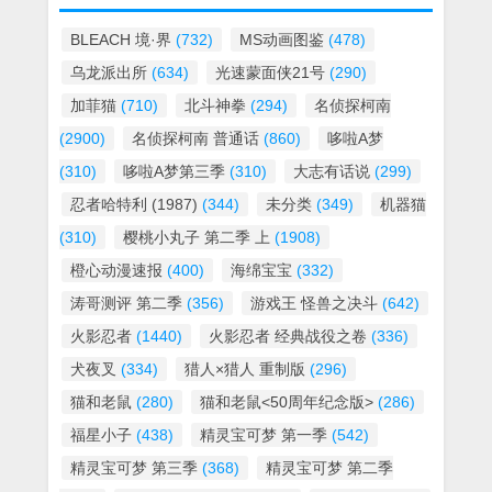
BLEACH 境·界
(732)
MS动画图鉴
(478)
乌龙派出所
(634)
光速蒙面侠21号
(290)
加菲猫
(710)
北斗神拳
(294)
名侦探柯南
(2900)
名侦探柯南 普通话
(860)
哆啦A梦
(310)
哆啦A梦第三季
(310)
大志有话说
(299)
忍者哈特利 (1987)
(344)
未分类
(349)
机器猫
(310)
樱桃小丸子 第二季 上
(1908)
橙心动漫速报
(400)
海绵宝宝
(332)
涛哥测评 第二季
(356)
游戏王 怪兽之决斗
(642)
火影忍者
(1440)
火影忍者 经典战役之卷
(336)
犬夜叉
(334)
猎人×猎人 重制版
(296)
猫和老鼠
(280)
猫和老鼠<50周年纪念版>
(286)
福星小子
(438)
精灵宝可梦 第一季
(542)
精灵宝可梦 第三季
(368)
精灵宝可梦 第二季