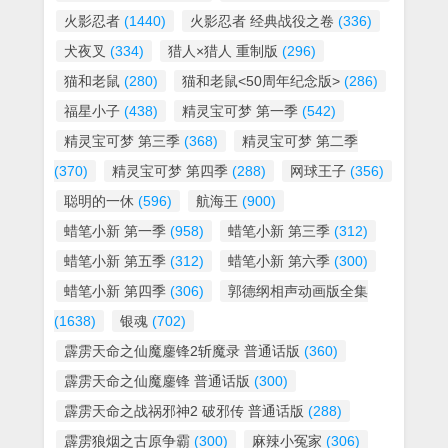
火影忍者
(1440)
火影忍者 经典战役之卷
(336)
犬夜叉
(334)
猎人×猎人 重制版
(296)
猫和老鼠
(280)
猫和老鼠<50周年纪念版>
(286)
福星小子
(438)
精灵宝可梦 第一季
(542)
精灵宝可梦 第三季
(368)
精灵宝可梦 第二季
(370)
精灵宝可梦 第四季
(288)
网球王子
(356)
聪明的一休
(596)
航海王
(900)
蜡笔小新 第一季
(958)
蜡笔小新 第三季
(312)
蜡笔小新 第五季
(312)
蜡笔小新 第六季
(300)
蜡笔小新 第四季
(306)
郭德纲相声动画版全集
(1638)
银魂
(702)
霹雳天命之仙魔鏖锋2斩魔录 普通话版
(360)
霹雳天命之仙魔鏖锋 普通话版
(300)
霹雳天命之战祸邪神2 破邪传 普通话版
(288)
霹雳狼烟之古原争霸
(300)
麻辣小冤家
(306)