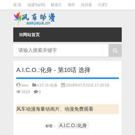
首 页
动漫Top50
航海王
有药
向日葵
斗罗2
斗罗3
火影
一拳超人
柯南
阴阳师
节目清单
网站首页
A.I.C.O.:化身 - 第10话 选择
aico
A.I.C.O.:化身
2018年07月22日 17:10:18
1019
0
风车动漫海量动画片、动漫免费观看
A.I.C.O.:化身
标签：