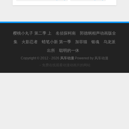
樱桃小丸子 第二季 上
名侦探柯南
郭德纲相声动画版全
集
火影忍者
蜡笔小新 第一季
加菲猫
银魂
乌龙派
出所
聪明的一休
Copyright © 2012 - 2026
风车动漫
Powered by
风车动漫
－免费在线观看动漫动画片的网站