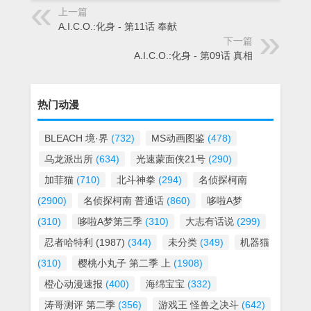
上一篇
A.I.C.O.:化身 - 第11话 奉献
下一篇
A.I.C.O.:化身 - 第09话 真相
热门动漫
BLEACH 境·界
(732)
MS动画图鉴
(478)
乌龙派出所
(634)
光速蒙面侠21号
(290)
加菲猫
(710)
北斗神拳
(294)
名侦探柯南
(2900)
名侦探柯南 普通话
(860)
哆啦A梦
(310)
哆啦A梦第三季
(310)
大志有话说
(299)
忍者哈特利 (1987)
(344)
未分类
(349)
机器猫
(310)
樱桃小丸子 第二季 上
(1908)
橙心动漫速报
(400)
海绵宝宝
(332)
涛哥测评 第二季
(356)
游戏王 怪兽之决斗
(642)