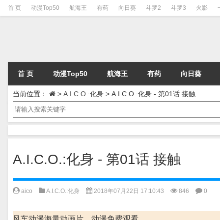
首 页
动漫Top50
航海王
有药
向日葵
斗罗2
斗罗3
火影
首 页
动漫Top50
航海王
有药
向日葵
当前位置：
>
A.I.C.O.:化身
>
A.I.C.O.:化身 - 第01话 接触
A.I.C.O.:化身 - 第01话 接触
aico
A.I.C.O.:化身
2018年07月22日 17:10:43
846
0
风车动漫海量动画片、动漫免费观看