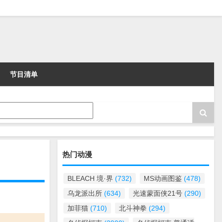
节目清单
热门动漫
BLEACH 境·界
(732)
MS动画图鉴
(478)
乌龙派出所
(634)
光速蒙面侠21号
(290)
加菲猫
(710)
北斗神拳
(294)