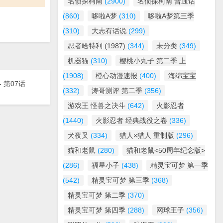
名侦探柯南
(2900)
名侦探柯南 普通话
(860)
哆啦A梦
(310)
哆啦A梦第三季
(310)
大志有话说
(299)
忍者哈特利 (1987)
(344)
未分类
(349)
机器猫
(310)
樱桃小丸子 第二季 上
(1908)
橙心动漫速报
(400)
海绵宝宝
 - 第07话
(332)
涛哥测评 第二季
(356)
游戏王 怪兽之决斗
(642)
火影忍者
(1440)
火影忍者 经典战役之卷
(336)
犬夜叉
(334)
猎人×猎人 重制版
(296)
猫和老鼠
(280)
猫和老鼠<50周年纪念版>
(286)
福星小子
(438)
精灵宝可梦 第一季
(542)
精灵宝可梦 第三季
(368)
精灵宝可梦 第二季
(370)
精灵宝可梦 第四季
(288)
网球王子
(356)