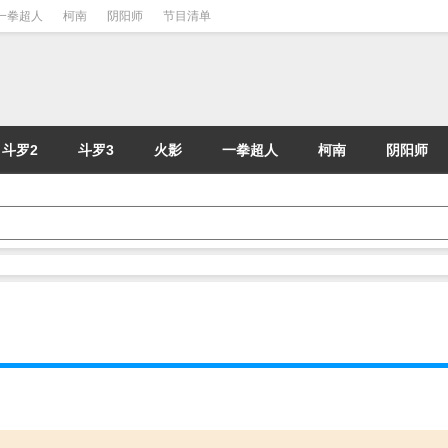
一拳超人
柯南
阴阳师
节目清单
斗罗2
斗罗3
火影
一拳超人
柯南
阴阳师