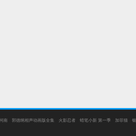
柯南
郭德纲相声动画版全集
火影忍者
蜡笔小新 第一季
加菲猫