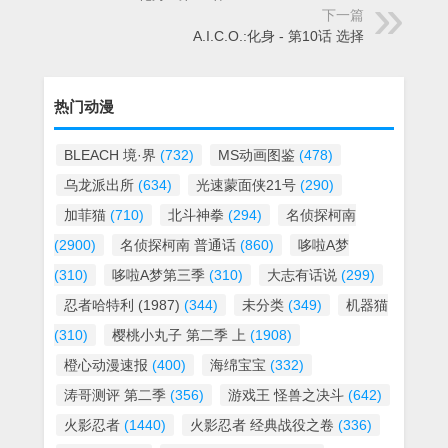
下一篇
A.I.C.O.:化身 - 第10话 选择
热门动漫
BLEACH 境·界
(732)
MS动画图鉴
(478)
乌龙派出所
(634)
光速蒙面侠21号
(290)
加菲猫
(710)
北斗神拳
(294)
名侦探柯南
(2900)
名侦探柯南 普通话
(860)
哆啦A梦
(310)
哆啦A梦第三季
(310)
大志有话说
(299)
忍者哈特利 (1987)
(344)
未分类
(349)
机器猫
(310)
樱桃小丸子 第二季 上
(1908)
橙心动漫速报
(400)
海绵宝宝
(332)
涛哥测评 第二季
(356)
游戏王 怪兽之决斗
(642)
火影忍者
(1440)
火影忍者 经典战役之卷
(336)