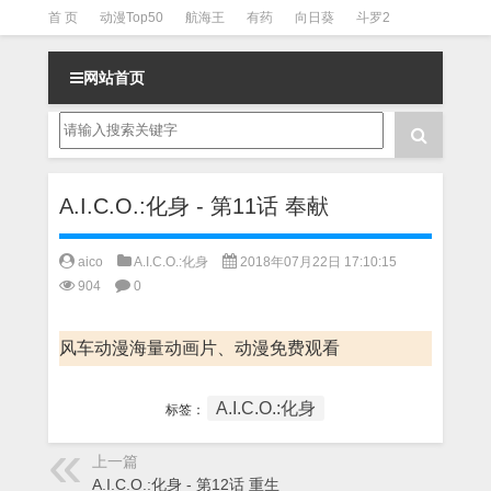
首 页
动漫Top50
航海王
有药
向日葵
斗罗2
斗罗3
火影
一拳超人
柯南
阴阳师
节目清单
网站首页
A.I.C.O.:化身 - 第11话 奉献
aico
A.I.C.O.:化身
2018年07月22日 17:10:15
904
0
风车动漫海量动画片、动漫免费观看
A.I.C.O.:化身
标签：
上一篇
A.I.C.O.:化身 - 第12话 重生