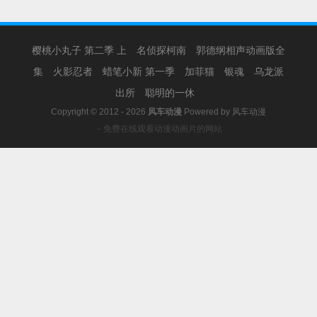
樱桃小丸子 第二季 上
名侦探柯南
郭德纲相声动画版全
集
火影忍者
蜡笔小新 第一季
加菲猫
银魂
乌龙派
出所
聪明的一休
Copyright © 2012 - 2026
风车动漫
Powered by
风车动漫
－免费在线观看动漫动画片的网站