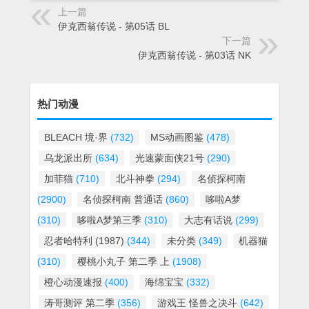
上一篇
伊克西翁传说 - 第05话 BL
下一篇
伊克西翁传说 - 第03话 NK
热门动漫
BLEACH 境·界
(732)
MS动画图鉴
(478)
乌龙派出所
(634)
光速蒙面侠21号
(290)
加菲猫
(710)
北斗神拳
(294)
名侦探柯南
(2900)
名侦探柯南 普通话
(860)
哆啦A梦
(310)
哆啦A梦第三季
(310)
大志有话说
(299)
忍者哈特利 (1987)
(344)
未分类
(349)
机器猫
(310)
樱桃小丸子 第二季 上
(1908)
橙心动漫速报
(400)
海绵宝宝
(332)
涛哥测评 第二季
(356)
游戏王 怪兽之决斗
(642)