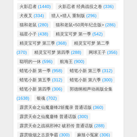
火影忍者
(1440)
火影忍者 经典战役之卷
(336)
犬夜叉
(334)
猎人×猎人 重制版
(296)
猫和老鼠
(280)
猫和老鼠<50周年纪念版>
(286)
福星小子
(438)
精灵宝可梦 第一季
(542)
精灵宝可梦 第三季
(368)
精灵宝可梦 第二季
(370)
精灵宝可梦 第四季
(288)
网球王子
(356)
聪明的一休
(596)
航海王
(900)
蜡笔小新 第一季
(958)
蜡笔小新 第三季
(312)
蜡笔小新 第五季
(312)
蜡笔小新 第六季
(300)
蜡笔小新 第四季
(306)
郭德纲相声动画版全集
(1638)
银魂
(702)
霹雳天命之仙魔鏖锋2斩魔录 普通话版
(360)
霹雳天命之仙魔鏖锋 普通话版
(300)
霹雳天命之战祸邪神2 破邪传 普通话版
(288)
霹雳狼烟之古原争霸
(300)
麻辣小冤家
(306)