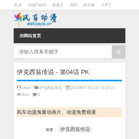
首 页
动漫Top50
航海王
有药
向日葵
斗罗2
斗罗3
火影
一拳超人
柯南
阴阳师
节目清单
网站首页
伊克西翁传说 - 第04话 PK
ykxw
伊克西翁传说
2018年07月22日 15:22:21
819
0
风车动漫海量动画片、动漫免费观看
伊克西翁传说
标签：