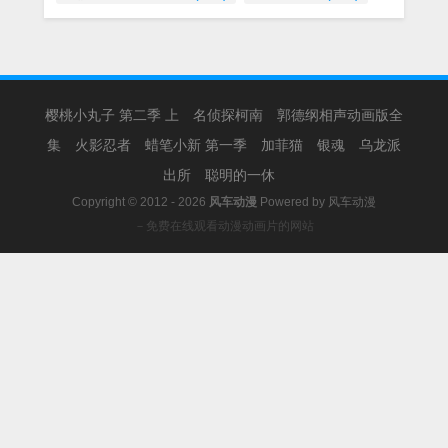
樱桃小丸子 第二季 上
名侦探柯南
郭德纲相声动画版全
集
火影忍者
蜡笔小新 第一季
加菲猫
银魂
乌龙派
出所
聪明的一休
Copyright © 2012 - 2026
风车动漫
Powered by
风车动漫
－免费在线观看动漫动画片的网站