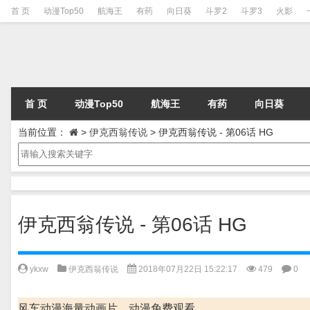
首 页
动漫Top50
航海王
有药
向日葵
斗罗2
斗罗3
火影
首 页
动漫Top50
航海王
有药
向日葵
当前位置：
>
伊克西翁传说
>
伊克西翁传说 - 第06话 HG
伊克西翁传说 - 第06话 HG
ykxw
伊克西翁传说
2018年07月22日 15:22:17
479
0
风车动漫海量动画片、动漫免费观看