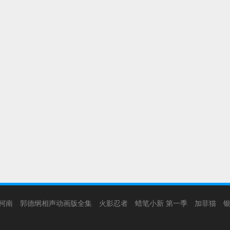
柯南
郭德纲相声动画版全集
火影忍者
蜡笔小新 第一季
加菲猫