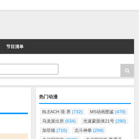
节目清单
热门动漫
BLEACH 境·界
(732)
MS动画图鉴
(478)
乌龙派出所
(634)
光速蒙面侠21号
(290)
加菲猫
(710)
北斗神拳
(294)