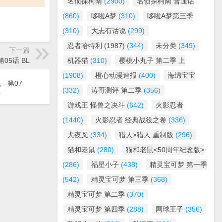
名侦探柯南
(2900)
名侦探柯南 普通话
(860)
哆啦A梦
(310)
哆啦A梦第三季
(310)
大志有话说
(299)
忍者哈特利 (1987)
(344)
未分类
(349)
下一篇
05话 BL
机器猫
(310)
樱桃小丸子 第二季 上
(1908)
橙心动漫速报
(400)
海绵宝宝
- 第07
(332)
涛哥测评 第二季
(356)
O
游戏王 怪兽之决斗
(642)
火影忍者
(1440)
火影忍者 经典战役之卷
(336)
犬夜叉
(334)
猎人×猎人 重制版
(296)
猫和老鼠
(280)
猫和老鼠<50周年纪念版>
(286)
福星小子
(438)
精灵宝可梦 第一季
(542)
精灵宝可梦 第三季
(368)
精灵宝可梦 第二季
(370)
精灵宝可梦 第四季
(288)
网球王子
(356)