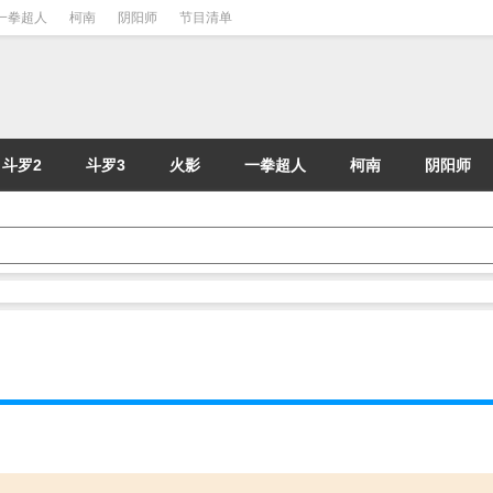
一拳超人
柯南
阴阳师
节目清单
斗罗2
斗罗3
火影
一拳超人
柯南
阴阳师