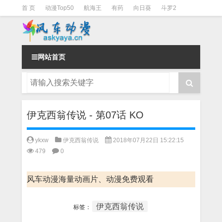
首 页
动漫Top50
航海王
有药
向日葵
斗罗2
斗罗3
火影
一拳超人
柯南
阴阳师
节目清单
网站首页
伊克西翁传说 - 第07话 KO
ykxw
伊克西翁传说
2018年07月22日 15:22:15
479
0
风车动漫海量动画片、动漫免费观看
伊克西翁传说
标签：