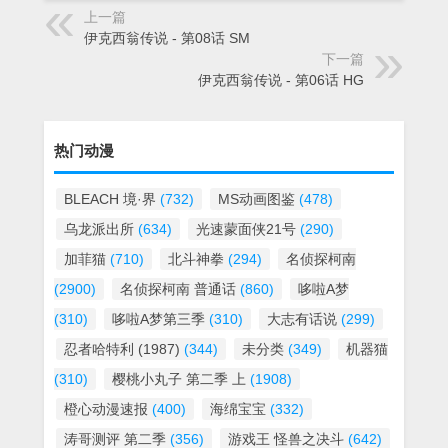
上一篇
伊克西翁传说 - 第08话 SM
下一篇
伊克西翁传说 - 第06话 HG
热门动漫
BLEACH 境·界
(732)
MS动画图鉴
(478)
乌龙派出所
(634)
光速蒙面侠21号
(290)
加菲猫
(710)
北斗神拳
(294)
名侦探柯南
(2900)
名侦探柯南 普通话
(860)
哆啦A梦
(310)
哆啦A梦第三季
(310)
大志有话说
(299)
忍者哈特利 (1987)
(344)
未分类
(349)
机器猫
(310)
樱桃小丸子 第二季 上
(1908)
橙心动漫速报
(400)
海绵宝宝
(332)
涛哥测评 第二季
(356)
游戏王 怪兽之决斗
(642)