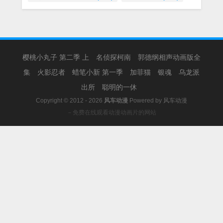
樱桃小丸子 第二季 上
名侦探柯南
郭德纲相声动画版全
集
火影忍者
蜡笔小新 第一季
加菲猫
银魂
乌龙派
出所
聪明的一休
Copyright © 2012 - 2026
风车动漫
Powered by
风车动漫
－免费在线观看动漫动画片的网站