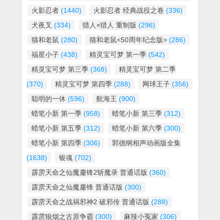
火影忍者
(1440)
火影忍者 经典战役之卷
(336)
犬夜叉
(334)
猎人×猎人 重制版
(296)
猫和老鼠
(280)
猫和老鼠<50周年纪念版>
(286)
福星小子
(438)
精灵宝可梦 第一季
(542)
精灵宝可梦 第三季
(368)
精灵宝可梦 第二季
(370)
精灵宝可梦 第四季
(288)
网球王子
(356)
聪明的一休
(596)
航海王
(900)
蜡笔小新 第一季
(958)
蜡笔小新 第三季
(312)
蜡笔小新 第五季
(312)
蜡笔小新 第六季
(300)
蜡笔小新 第四季
(306)
郭德纲相声动画版全集
(1638)
银魂
(702)
霹雳天命之仙魔鏖锋2斩魔录 普通话版
(360)
霹雳天命之仙魔鏖锋 普通话版
(300)
霹雳天命之战祸邪神2 破邪传 普通话版
(288)
霹雳狼烟之古原争霸
(300)
麻辣小冤家
(306)