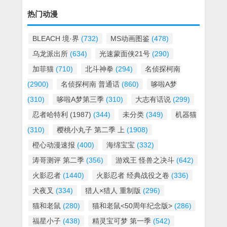
热门动漫
BLEACH 境·界
(732)
MS动画图鉴
(478)
乌龙派出所
(634)
光速蒙面侠21号
(290)
加菲猫
(710)
北斗神拳
(294)
名侦探柯南
(2900)
名侦探柯南 普通话
(860)
哆啦A梦
(310)
哆啦A梦第三季
(310)
大志有话说
(299)
忍者哈特利 (1987)
(344)
未分类
(349)
机器猫
(310)
樱桃小丸子 第二季 上
(1908)
橙心动漫速报
(400)
海绵宝宝
(332)
涛哥测评 第二季
(356)
游戏王 怪兽之决斗
(642)
火影忍者
(1440)
火影忍者 经典战役之卷
(336)
犬夜叉
(334)
猎人×猎人 重制版
(296)
猫和老鼠
(280)
猫和老鼠<50周年纪念版>
(286)
福星小子
(438)
精灵宝可梦 第一季
(542)