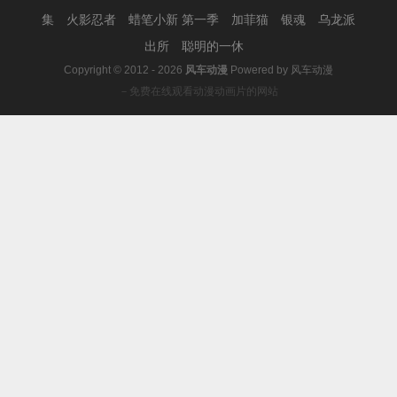
集
火影忍者
蜡笔小新 第一季
加菲猫
银魂
乌龙派
出所
聪明的一休
Copyright © 2012 - 2026
风车动漫
Powered by
风车动漫
－免费在线观看动漫动画片的网站