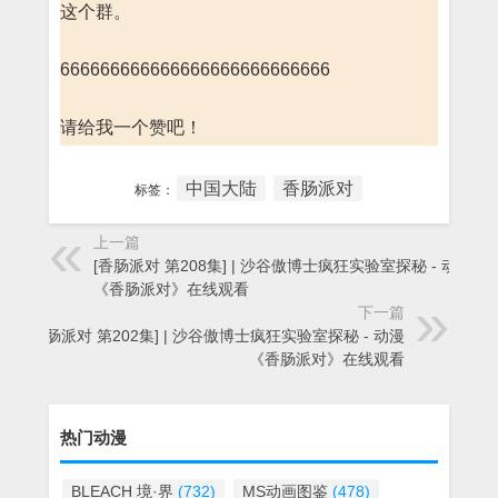
这个群。
666666666666666666666666666
请给我一个赞吧！
中国大陆
香肠派对
标签：
上一篇
[香肠派对 第208集] | 沙谷傲博士疯狂实验室探秘 - 动漫
《香肠派对》在线观看
下一篇
[香肠派对 第202集] | 沙谷傲博士疯狂实验室探秘 - 动漫
《香肠派对》在线观看
热门动漫
BLEACH 境·界
(732)
MS动画图鉴
(478)