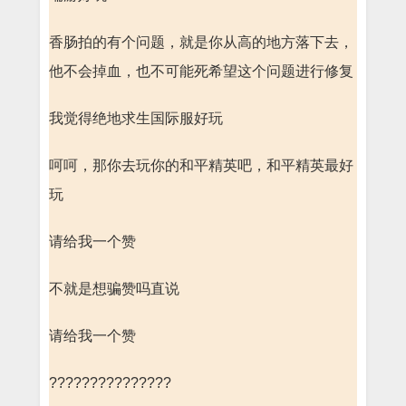
香肠拍的有个问题，就是你从高的地方落下去，
他不会掉血，也不可能死希望这个问题进行修复
我觉得绝地求生国际服好玩
呵呵，那你去玩你的和平精英吧，和平精英最好
玩
请给我一个赞
不就是想骗赞吗直说
请给我一个赞
???????????????