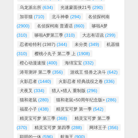
乌龙派出所
(634)
光速蒙面侠21号
(290)
加菲猫
(710)
北斗神拳
(294)
名侦探柯南
(2900)
名侦探柯南 普通话
(860)
哆啦A梦
(310)
哆啦A梦第三季
(310)
大志有话说
(299)
忍者哈特利 (1987)
(344)
未分类
(349)
机器猫
(310)
樱桃小丸子 第二季 上
(1908)
橙心动漫速报
(400)
海绵宝宝
(332)
涛哥测评 第二季
(356)
游戏王 怪兽之决斗
(642)
火影忍者
(1440)
火影忍者 经典战役之卷
(336)
犬夜叉
(334)
猎人×猎人 重制版
(296)
猫和老鼠
(280)
猫和老鼠<50周年纪念版>
(286)
福星小子
(438)
精灵宝可梦 第一季
(542)
精灵宝可梦 第三季
(368)
精灵宝可梦 第二季
(370)
精灵宝可梦 第四季
(288)
网球王子
(356)
聪明的一休
(596)
航海王
(900)