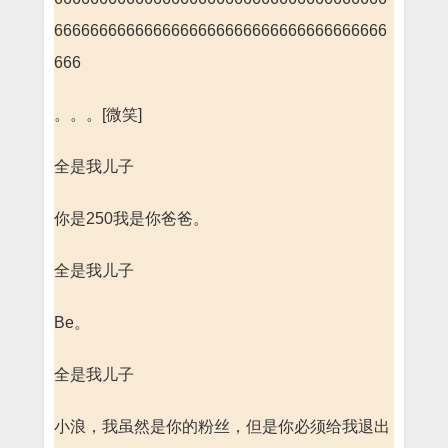
6666666666666666666666666666666666666
666
。。。[微笑]
全是我儿子
你是250我是你爸爸。
全是我儿子
Be。
全是我儿子
小浪，我虽然是你的粉丝，但是你必须给我退出