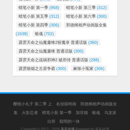
蜡笔小新 第一季
(958)
蜡笔小新 第三季
(312)
蜡笔小新 第五季
(312)
蜡笔小新 第六季
(300)
蜡笔小新 第四季
(306)
郭德纲相声动画版全集
(1638)
银魂
(702)
霹雳天命之仙魔鏖锋2斩魔录 普通话版
(360)
霹雳天命之仙魔鏖锋 普通话版
(300)
霹雳天命之战祸邪神2 破邪传 普通话版
(288)
霹雳狼烟之古原争霸
(300)
麻辣小冤家
(306)
樱桃小丸子 第二季 上
名侦探柯南
郭德纲相声动画版全
集
火影忍者
蜡笔小新 第一季
加菲猫
银魂
乌龙派
出所
聪明的一休
Copyright © 2012 - 2026
风车动漫
Powered by
风车动漫