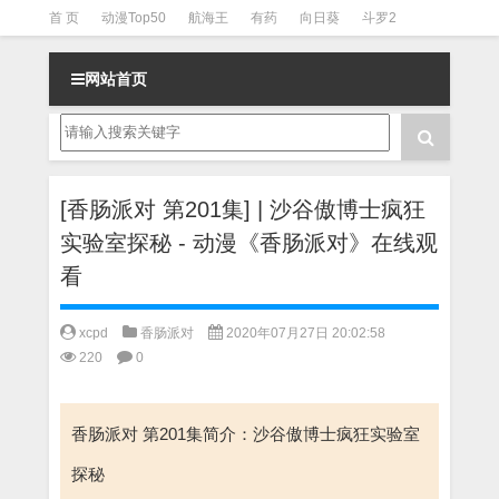
首 页
动漫Top50
航海王
有药
向日葵
斗罗2
斗罗3
火影
一拳超人
柯南
阴阳师
节目清单
网站首页
[香肠派对 第201集] | 沙谷傲博士疯狂
实验室探秘 - 动漫《香肠派对》在线观
看
xcpd
香肠派对
2020年07月27日 20:02:58
220
0
香肠派对 第201集简介：沙谷傲博士疯狂实验室
探秘