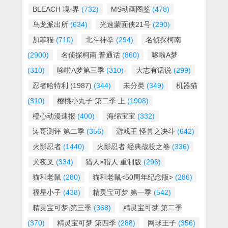
BLEACH 境·界
(732)
MS动画图鉴
(478)
乌龙派出所
(634)
光速蒙面侠21号
(290)
加菲猫
(710)
北斗神拳
(294)
名侦探柯南
(2900)
名侦探柯南 普通话
(860)
哆啦A梦
(310)
哆啦A梦第三季
(310)
大志有话说
(299)
忍者哈特利 (1987)
(344)
未分类
(349)
机器猫
(310)
樱桃小丸子 第二季 上
(1908)
橙心动漫速报
(400)
海绵宝宝
(332)
涛哥测评 第二季
(356)
游戏王 怪兽之决斗
(642)
火影忍者
(1440)
火影忍者 经典战役之卷
(336)
犬夜叉
(334)
猎人×猎人 重制版
(296)
猫和老鼠
(280)
猫和老鼠<50周年纪念版>
(286)
福星小子
(438)
精灵宝可梦 第一季
(542)
精灵宝可梦 第三季
(368)
精灵宝可梦 第二季
(370)
精灵宝可梦 第四季
(288)
网球王子
(356)