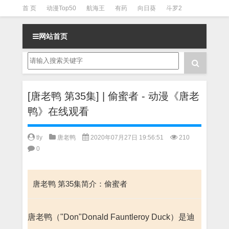
首 页
动漫Top50
航海王
有药
向日葵
斗罗2
斗罗3
火影
一拳超人
柯南
阴阳师
节目清单
网站首页
[唐老鸭 第35集] | 偷蜜者 - 动漫《唐老
鸭》在线观看
tly
唐老鸭
2020年07月27日 19:56:51
210
0
唐老鸭 第35集简介：偷蜜者
唐老鸭（"Don"Donald Fauntleroy Duck）是迪