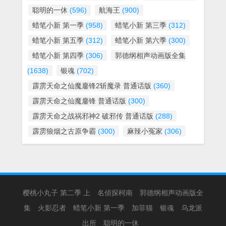
聪明的一休
(596)
航海王
(900)
蜡笔小新 第一季
(958)
蜡笔小新 第三季
(312)
蜡笔小新 第五季
(312)
蜡笔小新 第六季
(300)
蜡笔小新 第四季
(306)
郭德纲相声动画版全集
(1638)
银魂
(702)
霹雳天命之仙魔鏖锋2斩魔录 普通话版
(360)
霹雳天命之仙魔鏖锋 普通话版
(300)
霹雳天命之战祸邪神2 破邪传 普通话版
(288)
霹雳狼烟之古原争霸
(300)
麻辣小冤家
(306)
樱桃小丸子 第二季 上
名侦探柯南
郭德纲相声动画版全
集
火影忍者
蜡笔小新 第一季
加菲猫
银魂
乌龙派
出所
聪明的一休