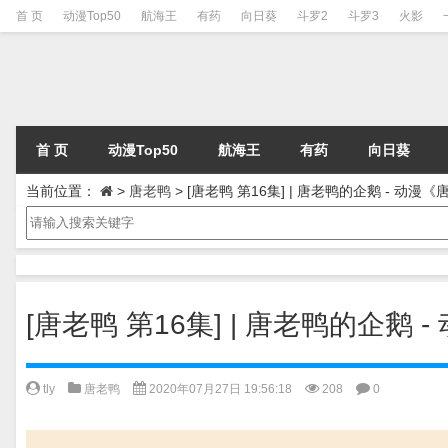
首 页
动漫Top50
航海王
有药
向日葵
斗罗2
斗罗3
火影
首 页
动漫Top50
航海王
有药
向日葵
当前位置：
>
唐老鸭
>
[唐老鸭 第16集] | 唐老鸭的企鹅 - 动
[唐老鸭 第16集] | 唐老鸭的企鹅
tly
唐老鸭
2020年07月27日 19:56:18
208
0