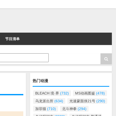
节目清单
热门动漫
BLEACH 境·界
(732)
MS动画图鉴
(478)
乌龙派出所
(634)
光速蒙面侠21号
(290)
加菲猫
(710)
北斗神拳
(294)