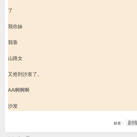
了
我你妹
我靠
山路女
又抢到沙发了。
AA啊啊啊
沙发
剧
标签：