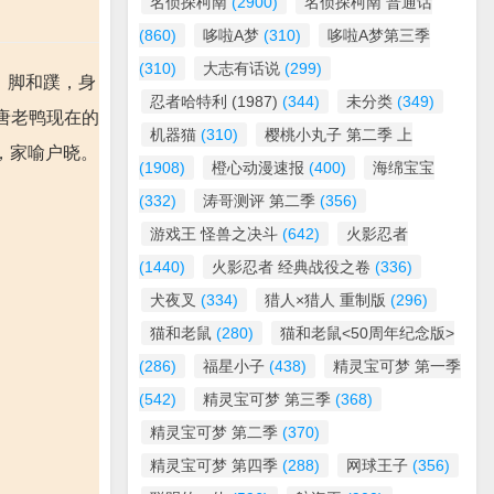
名侦探柯南
(2900)
名侦探柯南 普通话
(860)
哆啦A梦
(310)
哆啦A梦第三季
(310)
大志有话说
(299)
嘴、脚和蹼，身
忍者哈特利 (1987)
(344)
未分类
(349)
唐老鸭现在的
机器猫
(310)
樱桃小丸子 第二季 上
，家喻户晓。
(1908)
橙心动漫速报
(400)
海绵宝宝
(332)
涛哥测评 第二季
(356)
游戏王 怪兽之决斗
(642)
火影忍者
(1440)
火影忍者 经典战役之卷
(336)
犬夜叉
(334)
猎人×猎人 重制版
(296)
猫和老鼠
(280)
猫和老鼠<50周年纪念版>
(286)
福星小子
(438)
精灵宝可梦 第一季
(542)
精灵宝可梦 第三季
(368)
精灵宝可梦 第二季
(370)
精灵宝可梦 第四季
(288)
网球王子
(356)