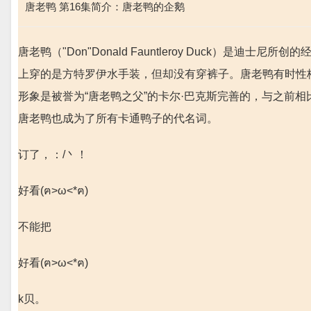
唐老鸭 第16集简介：唐老鸭的企鹅
唐老鸭（"Don"Donald Fauntleroy Duck）是
上穿的是方特罗伊水手装，但却没有穿裤子。唐老鸭有时性
形象是被誉为“唐老鸭之父”的卡尔·巴克斯完善的，与之前
唐老鸭也成为了所有卡通鸭子的代名词。
订了，：/丶！
好看(ฅ>ω<*ฅ)
不能把
好看(ฅ>ω<*ฅ)
k贝。