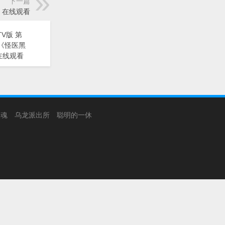
下一篇
鸭》在线观看
V版 第
动漫《怪医黑
在线观看
银魂
乌龙派出所
聪明的一休