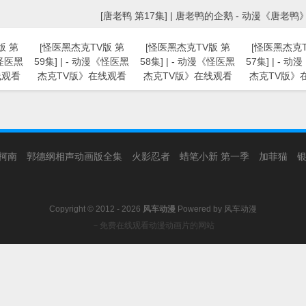
[唐老鸭 第17集] | 唐老鸭的企鹅 - 动漫《唐老
版 第
[怪医黑杰克TV版 第
[怪医黑杰克TV版 第
[怪医黑杰克T
《怪医黑
59集] | - 动漫《怪医黑
58集] | - 动漫《怪医黑
57集] | - 
线观看
杰克TV版》在线观看
杰克TV版》在线观看
杰克TV版》
柯南
郭德纲相声动画版全集
火影忍者
蜡笔小新 第一季
加菲猫
Copyright © 2012 - 2026
风车动漫
Powered by
风车动漫
－免费在线观看动漫动画片的网站