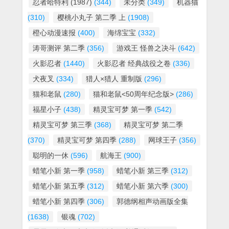
忍者哈特利 (1987)
(344)
未分类
(349)
机器猫
(310)
樱桃小丸子 第二季 上
(1908)
橙心动漫速报
(400)
海绵宝宝
(332)
涛哥测评 第二季
(356)
游戏王 怪兽之决斗
(642)
火影忍者
(1440)
火影忍者 经典战役之卷
(336)
犬夜叉
(334)
猎人×猎人 重制版
(296)
猫和老鼠
(280)
猫和老鼠<50周年纪念版>
(286)
福星小子
(438)
精灵宝可梦 第一季
(542)
精灵宝可梦 第三季
(368)
精灵宝可梦 第二季
(370)
精灵宝可梦 第四季
(288)
网球王子
(356)
聪明的一休
(596)
航海王
(900)
蜡笔小新 第一季
(958)
蜡笔小新 第三季
(312)
蜡笔小新 第五季
(312)
蜡笔小新 第六季
(300)
蜡笔小新 第四季
(306)
郭德纲相声动画版全集
(1638)
银魂
(702)