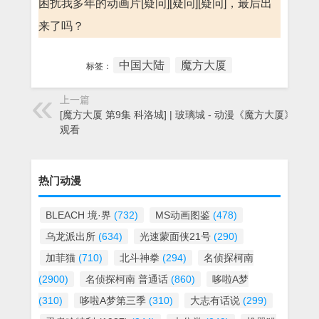
困扰我多年的动画片[疑问][疑问][疑问]，最后出
来了吗？
中国大陆
魔方大厦
标签：
上一篇
[魔方大厦 第9集 科洛城] | 玻璃城 - 动漫《魔方大厦》在线
观看
热门动漫
BLEACH 境·界
(732)
MS动画图鉴
(478)
乌龙派出所
(634)
光速蒙面侠21号
(290)
加菲猫
(710)
北斗神拳
(294)
名侦探柯南
(2900)
名侦探柯南 普通话
(860)
哆啦A梦
(310)
哆啦A梦第三季
(310)
大志有话说
(299)