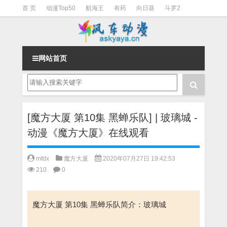
首 页
动漫Top50
航海王
有药
向日葵
斗罗2
斗罗3
火影
一拳超人
柯南
阴阳师
节目清单
网站首页
[魔方大厦 第10集 黑蝉乐队] | 玻璃城 -
动漫《魔方大厦》在线观看
mfdx
魔方大厦
2020年07月27日 19:42:53
210
0
魔方大厦 第10集 黑蝉乐队简介：玻璃城