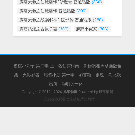
霹雳天命之仙魔鏖锋2斩魔录 普通话版
(360)
霹雳天命之仙魔鏖锋 普通话版
(300)
霹雳天命之战祸邪神2 破邪传 普通话版
(288)
霹雳狼烟之古原争霸
(300)
麻辣小冤家
(306)
樱桃小丸子 第二季 上
名侦探柯南
郭德纲相声动画版全
集
火影忍者
蜡笔小新 第一季
加菲猫
银魂
乌龙派
出所
聪明的一休
Copyright © 2012 - 2026
风车动漫
Powered by
风车动漫
－免费在线观看动漫动画片的网站