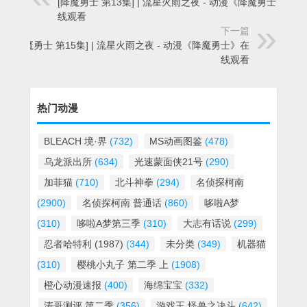
[降魔勇士 第13集] | 流星火雨之夜 - 动漫《降魔勇士》在
线观看
下一篇
[降魔勇士 第15集] | 流星火雨之夜 - 动漫《降魔勇士》在
线观看
热门动漫
BLEACH 境·界
(732)
MS动画图鉴
(478)
乌龙派出所
(634)
光速蒙面侠21号
(290)
加菲猫
(710)
北斗神拳
(294)
名侦探柯南
(2900)
名侦探柯南 普通话
(860)
哆啦A梦
(310)
哆啦A梦第三季
(310)
大志有话说
(299)
忍者哈特利 (1987)
(344)
未分类
(349)
机器猫
(310)
樱桃小丸子 第二季 上
(1908)
橙心动漫速报
(400)
海绵宝宝
(332)
涛哥测评 第二季
(356)
游戏王 怪兽之决斗
(642)