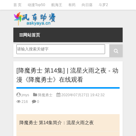
首 页
动漫Top50
航海王
有药
向日葵
斗罗2
斗罗3
火影
一拳超人
柯南
阴阳师
节目清单
网站首页
[降魔勇士 第14集] | 流星火雨之夜 - 动
漫《降魔勇士》在线观看
jmys
降魔勇士
2020年07月27日 19:42:32
216
0
降魔勇士 第14集简介：流星火雨之夜