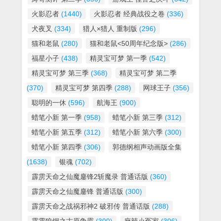
火影忍者
(1440)
火影忍者 经典战役之卷
(336)
犬夜叉
(334)
猎人×猎人 重制版
(296)
猫和老鼠
(280)
猫和老鼠<50周年纪念版>
(286)
福星小子
(438)
精灵宝可梦 第一季
(542)
精灵宝可梦 第三季
(368)
精灵宝可梦 第二季
(370)
精灵宝可梦 第四季
(288)
网球王子
(356)
聪明的一休
(596)
航海王
(900)
蜡笔小新 第一季
(958)
蜡笔小新 第三季
(312)
蜡笔小新 第五季
(312)
蜡笔小新 第六季
(300)
蜡笔小新 第四季
(306)
郭德纲相声动画版全集
(1638)
银魂
(702)
霹雳天命之仙魔鏖锋2斩魔录 普通话版
(360)
霹雳天命之仙魔鏖锋 普通话版
(300)
霹雳天命之战祸邪神2 破邪传 普通话版
(288)