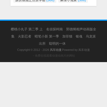
霹雳狼烟之古原争霸
(300)
麻辣小冤家
(306)
樱桃小丸子 第二季 上
名侦探柯南
郭德纲相声动画版全
集
火影忍者
蜡笔小新 第一季
加菲猫
银魂
乌龙派
出所
聪明的一休
Copyright © 2012 - 2026
风车动漫
Powered by
风车动漫
－免费在线观看动漫动画片的网站