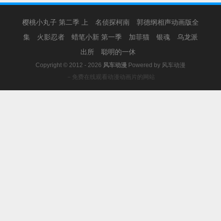
樱桃小丸子 第二季 上
名侦探柯南
郭德纲相声动画版全
集
火影忍者
蜡笔小新 第一季
加菲猫
银魂
乌龙派
出所
聪明的一休
Copyright © 2012 - 2026
风车动漫
Powered by
风车动漫
－免费在线观看动漫动画片的网站