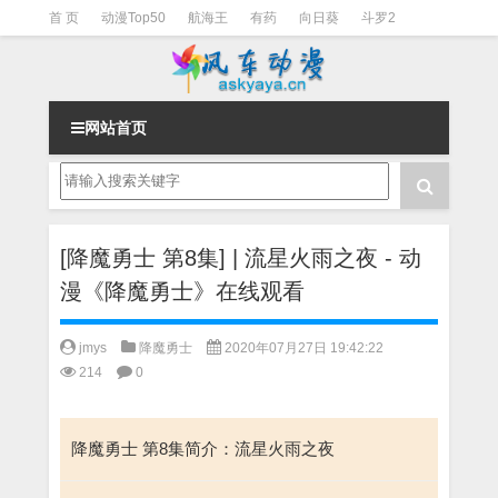
首 页
动漫Top50
航海王
有药
向日葵
斗罗2
斗罗3
火影
一拳超人
柯南
阴阳师
节目清单
网站首页
[降魔勇士 第8集] | 流星火雨之夜 - 动
漫《降魔勇士》在线观看
jmys
降魔勇士
2020年07月27日 19:42:22
214
0
降魔勇士 第8集简介：流星火雨之夜