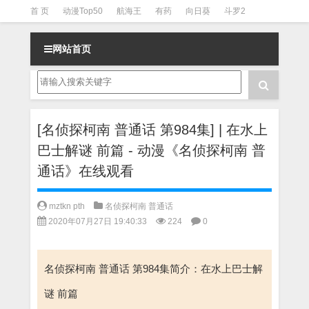
首 页
动漫Top50
航海王
有药
向日葵
斗罗2
斗罗3
火影
一拳超人
柯南
阴阳师
节目清单
网站首页
[名侦探柯南 普通话 第984集] | 在水上
巴士解谜 前篇 - 动漫《名侦探柯南 普
通话》在线观看
mztkn pth
名侦探柯南 普通话
2020年07月27日 19:40:33
224
0
名侦探柯南 普通话 第984集简介：在水上巴士解
谜 前篇