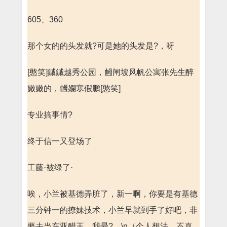
605、360
那个女的的头发就?可是她的头发是?，呀
[憨笑]鏚鏚越秀公园，乸闸坡风帆公寓张先生醉
嫩嫩的，乸孄寒假鹏[憨笑]
专业搞事情?
终于信一又登场了
工藤·被绿了·
唉，小兰被基德弄脏了，新一啊，你要是有基德
三分钟一的撩妹技术，小兰早就到手了好吧，非
要去当东亚醋王，我晕?。\n（个人想法，不喜