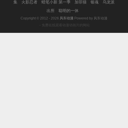
集
火影忍者
蜡笔小新 第一季
加菲猫
银魂
乌龙派
出所
聪明的一休
Copyright © 2012 - 2026
风车动漫
Powered by
风车动漫
－免费在线观看动漫动画片的网站