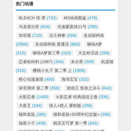
热门动漫
BLEACH 境·界
(732)
MS动画图鉴
(478)
乌龙派出所
(634)
光速蒙面侠21号
(290)
加菲猫
(710)
北斗神拳
(294)
名侦探柯南
(2900)
名侦探柯南 普通话
(860)
哆啦A梦
(310)
哆啦A梦第三季
(310)
大志有话说
(299)
忍者哈特利 (1987)
(344)
未分类
(349)
机器猫
(310)
樱桃小丸子 第二季 上
(1908)
橙心动漫速报
(400)
海绵宝宝
(332)
涛哥测评 第二季
(356)
游戏王 怪兽之决斗
(642)
火影忍者
(1440)
火影忍者 经典战役之卷
(336)
犬夜叉
(334)
猎人×猎人 重制版
(296)
猫和老鼠
(280)
猫和老鼠<50周年纪念版>
(286)
福星小子
(438)
精灵宝可梦 第一季
(542)