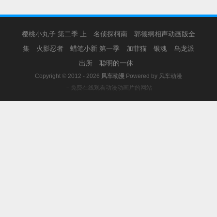
樱桃小丸子 第二季 上
名侦探柯南
郭德纲相声动画版全
集
火影忍者
蜡笔小新 第一季
加菲猫
银魂
乌龙派
出所
聪明的一休
Copyright © 2012 - 2026
风车动漫
Powered by
风车动漫
－免费在线观看动漫动画片的网站