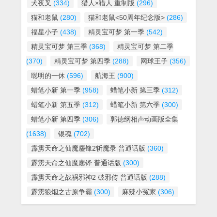
犬夜叉
(334)
猎人×猎人 重制版
(296)
猫和老鼠
(280)
猫和老鼠<50周年纪念版>
(286)
福星小子
(438)
精灵宝可梦 第一季
(542)
精灵宝可梦 第三季
(368)
精灵宝可梦 第二季
(370)
精灵宝可梦 第四季
(288)
网球王子
(356)
聪明的一休
(596)
航海王
(900)
蜡笔小新 第一季
(958)
蜡笔小新 第三季
(312)
蜡笔小新 第五季
(312)
蜡笔小新 第六季
(300)
蜡笔小新 第四季
(306)
郭德纲相声动画版全集
(1638)
银魂
(702)
霹雳天命之仙魔鏖锋2斩魔录 普通话版
(360)
霹雳天命之仙魔鏖锋 普通话版
(300)
霹雳天命之战祸邪神2 破邪传 普通话版
(288)
霹雳狼烟之古原争霸
(300)
麻辣小冤家
(306)