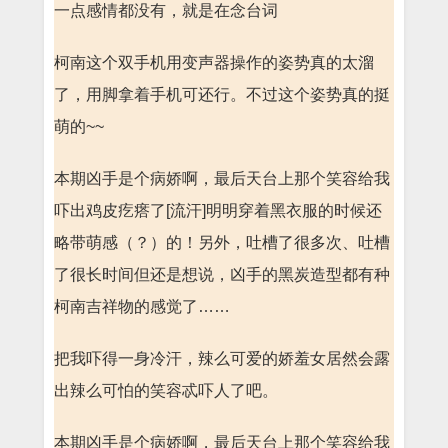
一点感情都没有，就是在念台词
柯南这个双手机用变声器操作的姿势真的太溜
了，用脚拿着手机可还行。不过这个姿势真的挺
萌的~~
本期凶手是个病娇啊，最后天台上那个笑容给我
吓出鸡皮疙瘩了[流汗]明明穿着黑衣服的时候还
略带萌感（？）的！另外，吐槽了很多次、吐槽
了很长时间但还是想说，凶手的黑炭造型都有种
柯南吉祥物的感觉了……
把我吓得一身冷汗，辣么可爱的娇羞女居然会露
出辣么可怕的笑容忒吓人了吧。
本期凶手是个病娇啊，最后天台上那个笑容给我