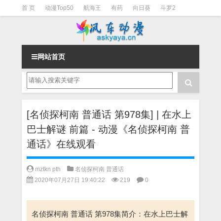
首 页
动漫Top50
航海王
有药
向日葵
斗罗2
斗罗3
火影
一拳超人
柯南
阴阳师
节目清单
网站首页
[名侦探柯南 普通话 第978集] | 在水上
巴士解谜 前篇 - 动漫《名侦探柯南 普
通话》在线观看
mztkn pth
名侦探柯南 普通话
2020年07月27日 19:40:22
219
0
名侦探柯南 普通话 第978集简介：在水上巴士解