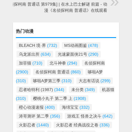
[名侦探柯南 普通话 第979集] | 在水上巴士解谜 前篇 - 动
漫《名侦探柯南 普通话》在线观看
热门动漫
BLEACH 境·界
(732)
MS动画图鉴
(478)
乌龙派出所
(634)
光速蒙面侠21号
(290)
加菲猫
(710)
北斗神拳
(294)
名侦探柯南
(2900)
名侦探柯南 普通话
(860)
哆啦A梦
(310)
哆啦A梦第三季
(310)
大志有话说
(299)
忍者哈特利 (1987)
(344)
未分类
(349)
机器猫
(310)
樱桃小丸子 第二季 上
(1908)
橙心动漫速报
(400)
海绵宝宝
(332)
涛哥测评 第二季
(356)
游戏王 怪兽之决斗
(642)
火影忍者
(1440)
火影忍者 经典战役之卷
(336)