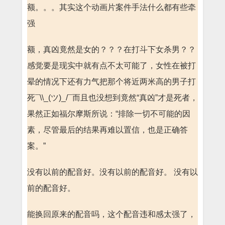
额。。。其实这个动画片案件手法什么都有些牵
强
额，真凶竟然是女的？？？在打斗下女杀男？？
感觉要是现实中就有点不太可能了，女性在被打
晕的情况下还有力气把那个将近两米高的男子打
死¯\\_(ツ)_/¯而且也没想到竟然“真凶”才是死者，
果然正如福尔摩斯所说：“排除一切不可能的因
素，尽管最后的结果再难以置信，也是正确答
案。”
没有以前的配音好。没有以前的配音好。 没有以
前的配音好。
能换回原来的配音吗，这个配音违和感太强了，