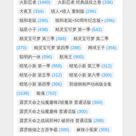
火影忍者
(1440)
火影忍者 经典战役之卷
(336)
犬夜叉
(334)
猎人×猎人 重制版
(296)
猫和老鼠
(280)
猫和老鼠<50周年纪念版>
(286)
福星小子
(438)
精灵宝可梦 第一季
(542)
精灵宝可梦 第三季
(368)
精灵宝可梦 第二季
(370)
精灵宝可梦 第四季
(288)
网球王子
(356)
聪明的一休
(596)
航海王
(900)
蜡笔小新 第一季
(958)
蜡笔小新 第三季
(312)
蜡笔小新 第五季
(312)
蜡笔小新 第六季
(300)
蜡笔小新 第四季
(306)
郭德纲相声动画版全集
(1638)
银魂
(702)
霹雳天命之仙魔鏖锋2斩魔录 普通话版
(360)
霹雳天命之仙魔鏖锋 普通话版
(300)
霹雳天命之战祸邪神2 破邪传 普通话版
(288)
霹雳狼烟之古原争霸
(300)
麻辣小冤家
(306)