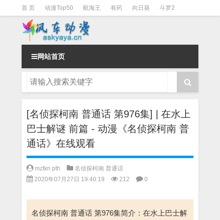
首 页
动漫Top50
航海王
有药
向日葵
斗罗2
斗罗3
火影
一拳超人
柯南
阴阳师
节目清单
网站首页
[名侦探柯南 普通话 第976集] | 在水上
巴士解谜 前篇 - 动漫《名侦探柯南 普
通话》在线观看
mztkn pth
名侦探柯南 普通话
2020年07月27日 19:40:19
212
0
名侦探柯南 普通话 第976集简介：在水上巴士解