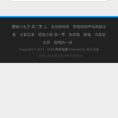
樱桃小丸子 第二季 上
名侦探柯南
郭德纲相声动画版全
集
火影忍者
蜡笔小新 第一季
加菲猫
银魂
乌龙派
出所
聪明的一休
Copyright © 2012 - 2026
风车动漫
Powered by
风车动漫
－免费在线观看动漫动画片的网站