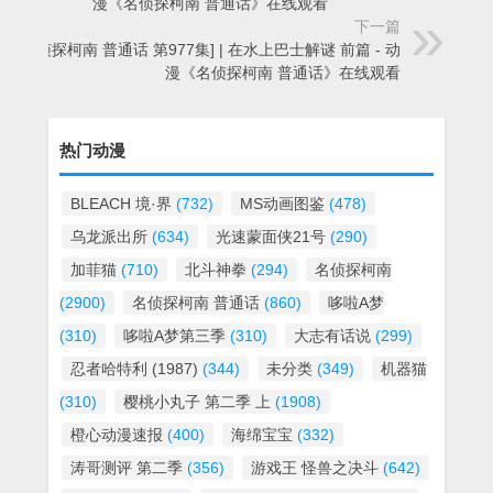
漫《名侦探柯南 普通话》在线观看
下一篇
[名侦探柯南 普通话 第977集] | 在水上巴士解谜 前篇 - 动
漫《名侦探柯南 普通话》在线观看
热门动漫
BLEACH 境·界
(732)
MS动画图鉴
(478)
乌龙派出所
(634)
光速蒙面侠21号
(290)
加菲猫
(710)
北斗神拳
(294)
名侦探柯南
(2900)
名侦探柯南 普通话
(860)
哆啦A梦
(310)
哆啦A梦第三季
(310)
大志有话说
(299)
忍者哈特利 (1987)
(344)
未分类
(349)
机器猫
(310)
樱桃小丸子 第二季 上
(1908)
橙心动漫速报
(400)
海绵宝宝
(332)
涛哥测评 第二季
(356)
游戏王 怪兽之决斗
(642)