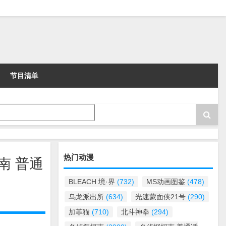
节目清单
热门动漫
南 普通
BLEACH 境·界
(732)
MS动画图鉴
(478)
乌龙派出所
(634)
光速蒙面侠21号
(290)
加菲猫
(710)
北斗神拳
(294)