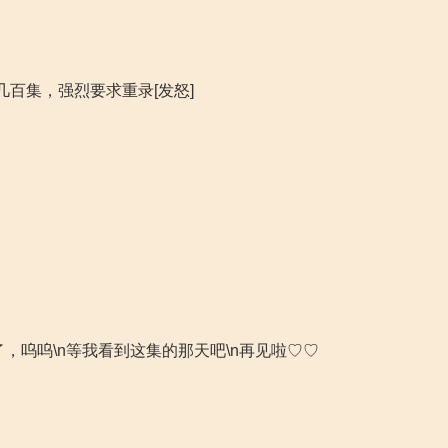
百集，强烈要求重录[发怒]
，呜呜\n等我看到这集的那天吧\n再见啦♡♡