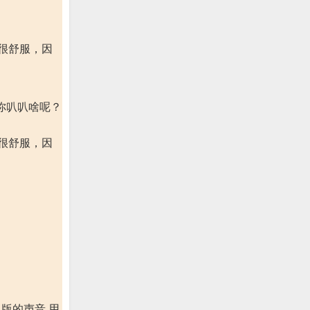
很舒服，因
你叭叭啥呢？
很舒服，因
版的声音 用