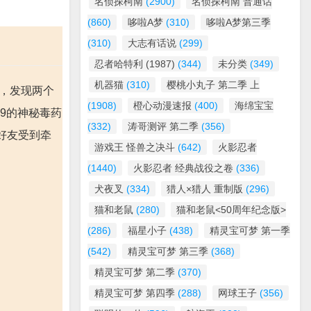
名侦探柯南
(2900)
名侦探柯南 普通话
(860)
哆啦A梦
(310)
哆啦A梦第三季
(310)
大志有话说
(299)
忍者哈特利 (1987)
(344)
未分类
(349)
机器猫
(310)
樱桃小丸子 第二季 上
时，发现两个
(1908)
橙心动漫速报
(400)
海绵宝宝
9的神秘毒药
(332)
涛哥测评 第二季
(356)
好友受到牵
游戏王 怪兽之决斗
(642)
火影忍者
(1440)
火影忍者 经典战役之卷
(336)
犬夜叉
(334)
猎人×猎人 重制版
(296)
猫和老鼠
(280)
猫和老鼠<50周年纪念版>
(286)
福星小子
(438)
精灵宝可梦 第一季
(542)
精灵宝可梦 第三季
(368)
精灵宝可梦 第二季
(370)
精灵宝可梦 第四季
(288)
网球王子
(356)