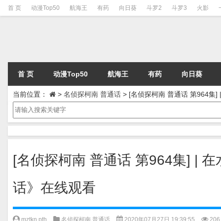
首 页
动漫Top50
航海王
有药
向日葵
斗罗2
斗罗3
火影
首 页
动漫Top50
航海王
有药
向日葵
当前位置：
>
名侦探柯南 普通话
>
[名侦探柯南 普通话 第964集
[名侦探柯南 普通话 第964集] |
话》在线观看
mztkn pth
名侦探柯南 普通话
2020年07月27日 19:39:55
206