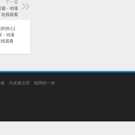
下一篇
篇 - 动漫
》在线观看
花的担心]
 - 动漫
在线观看
银魂
乌龙派出所
聪明的一休