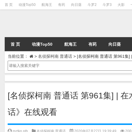
首 页
动漫Top50
航海王
有药
向日葵
斗罗2
斗罗3
火影
首 页
动漫Top50
航海王
有药
向日葵
当前位置：
>
名侦探柯南 普通话
>
[名侦探柯南 普通话 第961集
[名侦探柯南 普通话 第961集] |
话》在线观看
mztkn pth
名侦探柯南 普通话
2020年07月27日 19:39:49
200