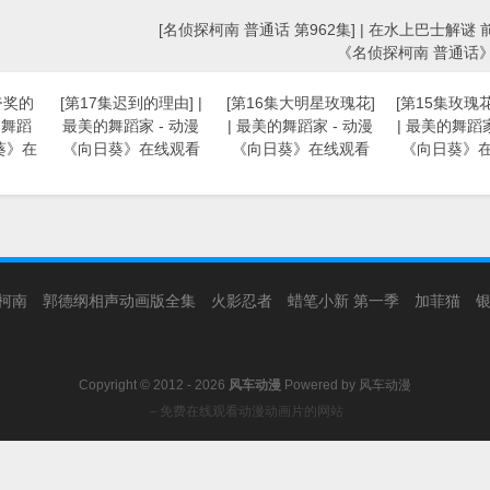
[名侦探柯南 普通话 第962集] | 在水上巴士解谜 前
《名侦探柯南 普通话
夸奖的
[第17集迟到的理由] |
[第16集大明星玫瑰花]
[第15集玫瑰
的舞蹈
最美的舞蹈家 - 动漫
| 最美的舞蹈家 - 动漫
| 最美的舞蹈家
葵》在
《向日葵》在线观看
《向日葵》在线观看
《向日葵》
柯南
郭德纲相声动画版全集
火影忍者
蜡笔小新 第一季
加菲猫
Copyright © 2012 - 2026
风车动漫
Powered by
风车动漫
－免费在线观看动漫动画片的网站