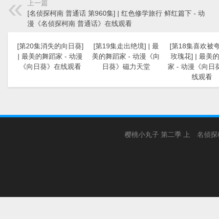
上一篇
[名侦探柯南 普通话 第960集] | 红色修学旅行 鲜红篇下 - 动
漫《名侦探柯南 普通话》在线观看
[第20集消失的向日葵]
[第19集走出绝境] | 最
[第18集喜欢被
| 最美的舞蹈家 - 动漫
美的舞蹈家 - 动漫《向
玫瑰花] | 最美
《向日葵》在线观看
日葵》磁力天堂
家 - 动漫《向日
线观看
樱桃小丸子 第二季 上
名侦探