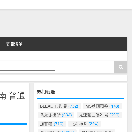
节目清单
热门动漫
南 普通
BLEACH 境·界
(732)
MS动画图鉴
(478)
乌龙派出所
(634)
光速蒙面侠21号
(290)
加菲猫
(710)
北斗神拳
(294)