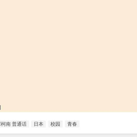
]
柯南 普通话
日本
校园
青春