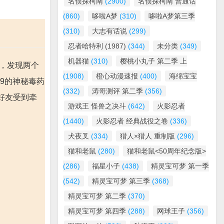
名侦探柯南
(2900)
名侦探柯南 普通话
(860)
哆啦A梦
(310)
哆啦A梦第三季
(310)
大志有话说
(299)
忍者哈特利 (1987)
(344)
未分类
(349)
机器猫
(310)
樱桃小丸子 第二季 上
时，发现两个
(1908)
橙心动漫速报
(400)
海绵宝宝
9的神秘毒药
(332)
涛哥测评 第二季
(356)
好友受到牵
游戏王 怪兽之决斗
(642)
火影忍者
(1440)
火影忍者 经典战役之卷
(336)
犬夜叉
(334)
猎人×猎人 重制版
(296)
猫和老鼠
(280)
猫和老鼠<50周年纪念版>
(286)
福星小子
(438)
精灵宝可梦 第一季
(542)
精灵宝可梦 第三季
(368)
精灵宝可梦 第二季
(370)
精灵宝可梦 第四季
(288)
网球王子
(356)