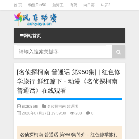
首 页
动漫Top50
航海王
有药
向日葵
斗罗2
斗罗3
火影
一拳超人
柯南
阴阳师
节目清单
网站首页
[名侦探柯南 普通话 第950集] | 红色修
学旅行 鲜红篇下 - 动漫《名侦探柯南
普通话》在线观看
mztkn pth
名侦探柯南 普通话
2020年07月27日 19:39:30
208
0
名侦探柯南 普通话 第950集简介：红色修学旅行