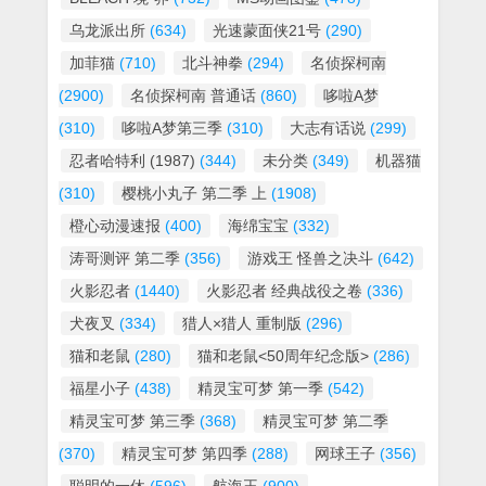
乌龙派出所
(634)
光速蒙面侠21号
(290)
加菲猫
(710)
北斗神拳
(294)
名侦探柯南
(2900)
名侦探柯南 普通话
(860)
哆啦A梦
(310)
哆啦A梦第三季
(310)
大志有话说
(299)
忍者哈特利 (1987)
(344)
未分类
(349)
机器猫
(310)
樱桃小丸子 第二季 上
(1908)
橙心动漫速报
(400)
海绵宝宝
(332)
涛哥测评 第二季
(356)
游戏王 怪兽之决斗
(642)
火影忍者
(1440)
火影忍者 经典战役之卷
(336)
犬夜叉
(334)
猎人×猎人 重制版
(296)
猫和老鼠
(280)
猫和老鼠<50周年纪念版>
(286)
福星小子
(438)
精灵宝可梦 第一季
(542)
精灵宝可梦 第三季
(368)
精灵宝可梦 第二季
(370)
精灵宝可梦 第四季
(288)
网球王子
(356)