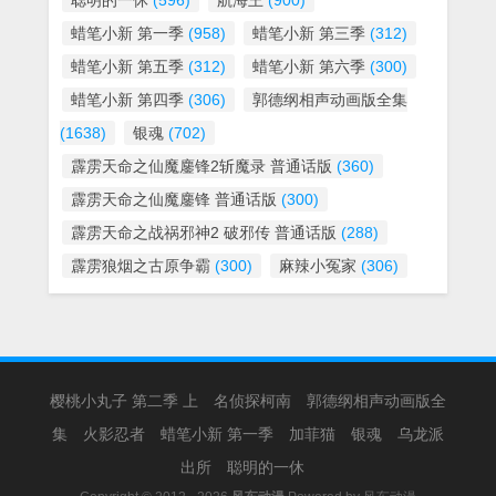
聪明的一休
(596)
航海王
(900)
蜡笔小新 第一季
(958)
蜡笔小新 第三季
(312)
蜡笔小新 第五季
(312)
蜡笔小新 第六季
(300)
蜡笔小新 第四季
(306)
郭德纲相声动画版全集
(1638)
银魂
(702)
霹雳天命之仙魔鏖锋2斩魔录 普通话版
(360)
霹雳天命之仙魔鏖锋 普通话版
(300)
霹雳天命之战祸邪神2 破邪传 普通话版
(288)
霹雳狼烟之古原争霸
(300)
麻辣小冤家
(306)
樱桃小丸子 第二季 上
名侦探柯南
郭德纲相声动画版全
集
火影忍者
蜡笔小新 第一季
加菲猫
银魂
乌龙派
出所
聪明的一休