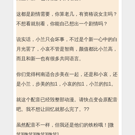
这都是剧情需要，你算老几，有资格说女主吗？
不想看就别看，你能自己想出一个剧情吗？
说实话，小兰只会坏事，不过是个新一心中的白
月光罢了，小哀不管是智商，颜值都比小兰高，
而且和新一也有很多共同语言。
你们觉得柯南适合步美在一起，还是和小哀，还
是小兰，步美的扣1，小哀的扣1，小兰的扣1。
就这个配音已经毁整部动漫。请快点变会原配音
吧。我不想让回忆就那么完了。??
虽然配音不一样，但我还是他们的铁粉哦！[微
笑][微笑][微笑][微笑]