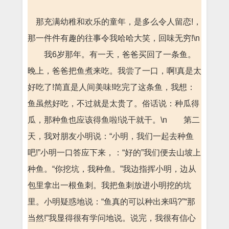
那充满幼稚和欢乐的童年，是多么令人留恋!，
那一件件有趣的往事令我哈哈大笑，回味无穷!\n
我6岁那年。有一天，爸爸买回了一条鱼。
晚上，爸爸把鱼煮来吃。我尝了一口，啊!真是太
好吃了!简直是人间美味!吃完了这条鱼，我想：
鱼虽然好吃，不过就是太贵了。俗话说：种瓜得
瓜，那种鱼也应该得鱼啦!说干就干。\n 第二
天，我对朋友小明说：“小明，我们一起去种鱼
吧!”小明一口答应下来，：“好的”我们便去山坡上
种鱼。“你挖坑，我种鱼。”我边指挥小明，边从
包里拿出一根鱼刺。我把鱼刺放进小明挖的坑
里。小明疑惑地说：“鱼真的可以种出来吗?”“那
当然!”我显得很有学问地说。说完，我很有信心