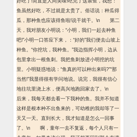
好吃了!简直是人间美味!吃完了这条鱼，我想：
鱼虽然好吃，不过就是太贵了。俗话说：种瓜得
瓜，那种鱼也应该得鱼啦!说干就干。\n 第二
天，我对朋友小明说：“小明，我们一起去种鱼
吧!”小明一口答应下来，：“好的”我们便去山坡上
种鱼。“你挖坑，我种鱼。”我边指挥小明，边从
包里拿出一根鱼刺。我把鱼刺放进小明挖的坑
里。小明疑惑地说：“鱼真的可以种出来吗?”“那
当然!”我显得很有学问地说。说完，我很有信心
地往坑里浇上水，便高兴地跑回家去了。\n
后来，我每天都去看一下我种的鱼。我并不知道
这样是根本种不出鱼来的，可幼稚的我却等了一
天又一天。直到长大，我才知道是怎么一回事
了。\n 啊，童年一去不复返，每个人只有一