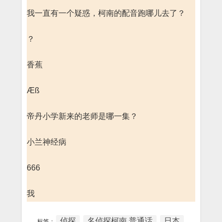
我一直有一个疑惑，柯南的配音跑哪儿去了？
？
香蕉
Æß
帝丹小学新来的老师是哪一集？
小兰神经病
666
我
侦探
名侦探柯南 普通话
日本
标签：