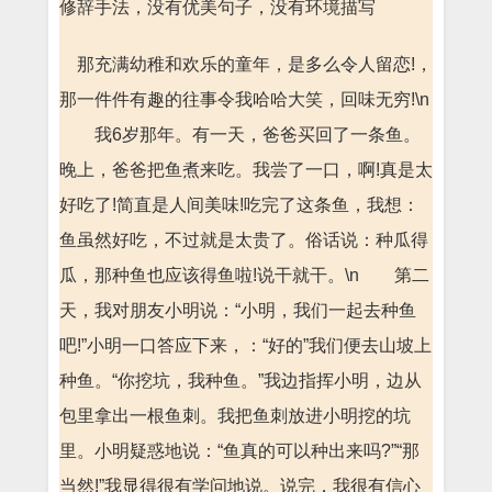
修辞手法，没有优美句子，没有环境描写
那充满幼稚和欢乐的童年，是多么令人留恋!，
那一件件有趣的往事令我哈哈大笑，回味无穷!\n
我6岁那年。有一天，爸爸买回了一条鱼。
晚上，爸爸把鱼煮来吃。我尝了一口，啊!真是太
好吃了!简直是人间美味!吃完了这条鱼，我想：
鱼虽然好吃，不过就是太贵了。俗话说：种瓜得
瓜，那种鱼也应该得鱼啦!说干就干。\n 第二
天，我对朋友小明说：“小明，我们一起去种鱼
吧!”小明一口答应下来，：“好的”我们便去山坡上
种鱼。“你挖坑，我种鱼。”我边指挥小明，边从
包里拿出一根鱼刺。我把鱼刺放进小明挖的坑
里。小明疑惑地说：“鱼真的可以种出来吗?”“那
当然!”我显得很有学问地说。说完，我很有信心