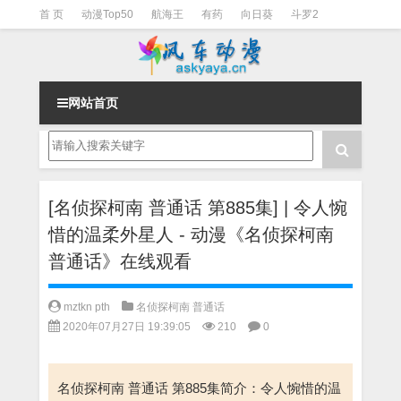
首 页
动漫Top50
航海王
有药
向日葵
斗罗2
斗罗3
火影
一拳超人
柯南
阴阳师
节目清单
网站首页
[名侦探柯南 普通话 第885集] | 令人惋
惜的温柔外星人 - 动漫《名侦探柯南
普通话》在线观看
mztkn pth
名侦探柯南 普通话
2020年07月27日 19:39:05
210
0
名侦探柯南 普通话 第885集简介：令人惋惜的温