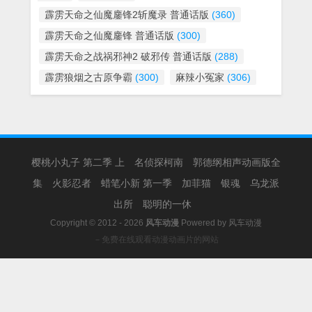
霹雳天命之仙魔鏖锋2斩魔录 普通话版
(360)
霹雳天命之仙魔鏖锋 普通话版
(300)
霹雳天命之战祸邪神2 破邪传 普通话版
(288)
霹雳狼烟之古原争霸
(300)
麻辣小冤家
(306)
樱桃小丸子 第二季 上
名侦探柯南
郭德纲相声动画版全
集
火影忍者
蜡笔小新 第一季
加菲猫
银魂
乌龙派
出所
聪明的一休
Copyright © 2012 - 2026
风车动漫
Powered by
风车动漫
－免费在线观看动漫动画片的网站