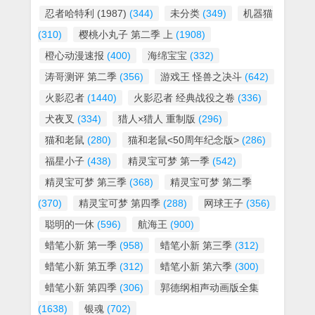
忍者哈特利 (1987)
(344)
未分类
(349)
机器猫
(310)
樱桃小丸子 第二季 上
(1908)
橙心动漫速报
(400)
海绵宝宝
(332)
涛哥测评 第二季
(356)
游戏王 怪兽之决斗
(642)
火影忍者
(1440)
火影忍者 经典战役之卷
(336)
犬夜叉
(334)
猎人×猎人 重制版
(296)
猫和老鼠
(280)
猫和老鼠<50周年纪念版>
(286)
福星小子
(438)
精灵宝可梦 第一季
(542)
精灵宝可梦 第三季
(368)
精灵宝可梦 第二季
(370)
精灵宝可梦 第四季
(288)
网球王子
(356)
聪明的一休
(596)
航海王
(900)
蜡笔小新 第一季
(958)
蜡笔小新 第三季
(312)
蜡笔小新 第五季
(312)
蜡笔小新 第六季
(300)
蜡笔小新 第四季
(306)
郭德纲相声动画版全集
(1638)
银魂
(702)