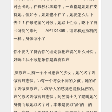
时会出现，在孤独和黑暗中，一直都是姐姐在支
持她，但如今，姐姐也不在了，她要怎么活下
去？！在最绝望的时候，她赌上性命，吃下了自
己研制的毒药——APTX4869，结果和她预料的
一样，身体缩小了
你不要为了符合你的理论就把哀说的那么可怜，
好吗？我不敢想象你是真喜欢哀
[灰原哀…]有一个不可思议的少女，她的名字叫
做宫野志保。\n有一个与众不同的女孩，她的名
字叫做灰原哀。\n哀给人的感觉总是很忧伤的。
哀的原名叫做宫野志保，阿笠博士为了隐瞒她的
身份而帮她取名字时，本来是要取“爱”的，的