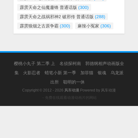
霹雳天命之仙魔鏖锋 普通话版
(300)
霹雳天命之战祸邪神2 破邪传 普通话版
(288)
霹雳狼烟之古原争霸
(300)
麻辣小冤家
(306)
樱桃小丸子 第二季 上
名侦探柯南
郭德纲相声动画版全
集
火影忍者
蜡笔小新 第一季
加菲猫
银魂
乌龙派
出所
聪明的一休
Copyright © 2012 - 2026
风车动漫
Powered by
风车动漫
－免费在线观看动漫动画片的网站