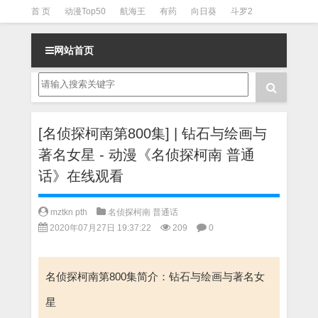
首 页
动漫Top50
航海王
有药
向日葵
斗罗2
斗罗3
火影
一拳超人
柯南
阴阳师
节目清单
网站首页
[名侦探柯南第800集] | 钻石与绘画与
著名女星 - 动漫《名侦探柯南 普通
话》在线观看
mztkn pth
名侦探柯南 普通话
2020年07月27日 19:37:22
209
0
名侦探柯南第800集简介：钻石与绘画与著名女
星