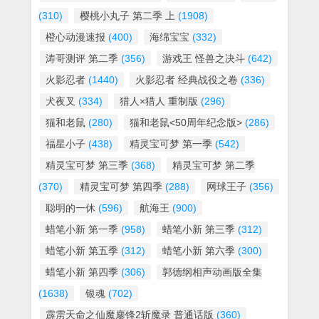
(310)
樱桃小丸子 第二季 上
(1908)
橙心动漫速报
(400)
海绵宝宝
(332)
涛哥测评 第二季
(356)
游戏王 怪兽之决斗
(642)
火影忍者
(1440)
火影忍者 经典战役之卷
(336)
犬夜叉
(334)
猎人×猎人 重制版
(296)
猫和老鼠
(280)
猫和老鼠<50周年纪念版>
(286)
福星小子
(438)
精灵宝可梦 第一季
(542)
精灵宝可梦 第三季
(368)
精灵宝可梦 第二季
(370)
精灵宝可梦 第四季
(288)
网球王子
(356)
聪明的一休
(596)
航海王
(900)
蜡笔小新 第一季
(958)
蜡笔小新 第三季
(312)
蜡笔小新 第五季
(312)
蜡笔小新 第六季
(300)
蜡笔小新 第四季
(306)
郭德纲相声动画版全集
(1638)
银魂
(702)
霹雳天命之仙魔鏖锋2斩魔录 普通话版
(360)