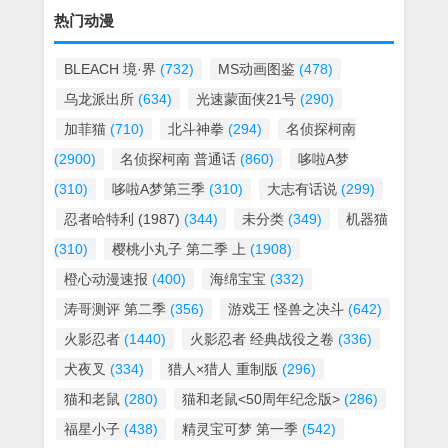
热门动漫
BLEACH 境·界
(732)
MS动画图鉴
(478)
乌龙派出所
(634)
光速蒙面侠21号
(290)
加菲猫
(710)
北斗神拳
(294)
名侦探柯南
(2900)
名侦探柯南 普通话
(860)
哆啦A梦
(310)
哆啦A梦第三季
(310)
大志有话说
(299)
忍者哈特利 (1987)
(344)
未分类
(349)
机器猫
(310)
樱桃小丸子 第二季 上
(1908)
橙心动漫速报
(400)
海绵宝宝
(332)
涛哥测评 第二季
(356)
游戏王 怪兽之决斗
(642)
火影忍者
(1440)
火影忍者 经典战役之卷
(336)
犬夜叉
(334)
猎人×猎人 重制版
(296)
猫和老鼠
(280)
猫和老鼠<50周年纪念版>
(286)
福星小子
(438)
精灵宝可梦 第一季
(542)