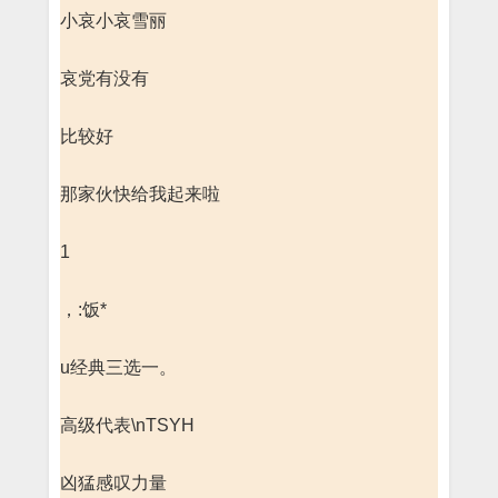
小哀小哀雪丽
哀党有没有
比较好
那家伙快给我起来啦
1
，:饭*
u经典三选一。
高级代表\nTSYH
凶猛感叹力量