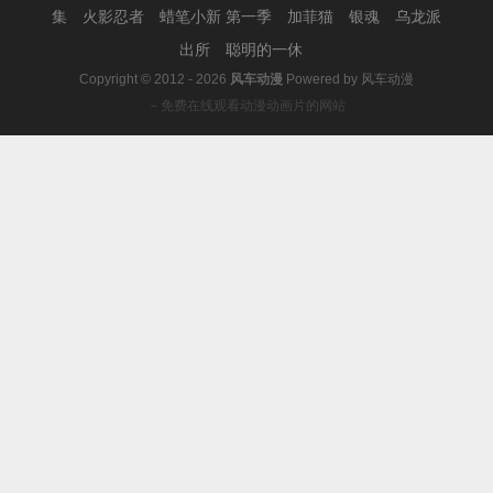
集
火影忍者
蜡笔小新 第一季
加菲猫
银魂
乌龙派
出所
聪明的一休
Copyright © 2012 - 2026
风车动漫
Powered by
风车动漫
－免费在线观看动漫动画片的网站