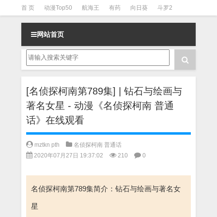
首 页
动漫Top50
航海王
有药
向日葵
斗罗2
斗罗3
火影
一拳超人
柯南
阴阳师
节目清单
网站首页
[名侦探柯南第789集] | 钻石与绘画与
著名女星 - 动漫《名侦探柯南 普通
话》在线观看
mztkn pth
名侦探柯南 普通话
2020年07月27日 19:37:02
210
0
名侦探柯南第789集简介：钻石与绘画与著名女
星