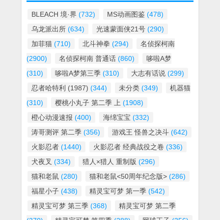
BLEACH 境·界
(732)
MS动画图鉴
(478)
乌龙派出所
(634)
光速蒙面侠21号
(290)
加菲猫
(710)
北斗神拳
(294)
名侦探柯南
(2900)
名侦探柯南 普通话
(860)
哆啦A梦
(310)
哆啦A梦第三季
(310)
大志有话说
(299)
忍者哈特利 (1987)
(344)
未分类
(349)
机器猫
(310)
樱桃小丸子 第二季 上
(1908)
橙心动漫速报
(400)
海绵宝宝
(332)
涛哥测评 第二季
(356)
游戏王 怪兽之决斗
(642)
火影忍者
(1440)
火影忍者 经典战役之卷
(336)
犬夜叉
(334)
猎人×猎人 重制版
(296)
猫和老鼠
(280)
猫和老鼠<50周年纪念版>
(286)
福星小子
(438)
精灵宝可梦 第一季
(542)
精灵宝可梦 第三季
(368)
精灵宝可梦 第二季