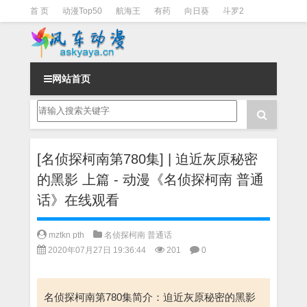
首 页
动漫Top50
航海王
有药
向日葵
斗罗2
斗罗3
火影
一拳超人
柯南
阴阳师
节目清单
网站首页
[名侦探柯南第780集] | 迫近灰原秘密
的黑影 上篇 - 动漫《名侦探柯南 普通
话》在线观看
mztkn pth
名侦探柯南 普通话
2020年07月27日 19:36:44
201
0
名侦探柯南第780集简介：迫近灰原秘密的黑影