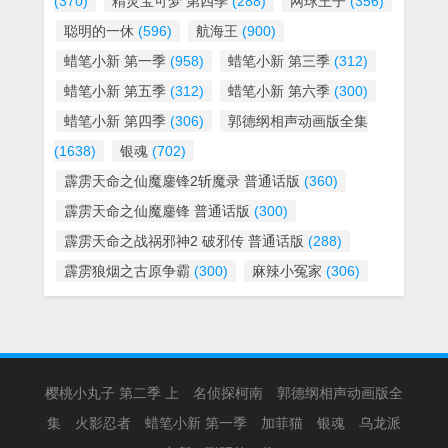
(370)
精灵宝可梦 第四季
(288)
网球王子
(356)
聪明的一休
(596)
航海王
(900)
蜡笔小新 第一季
(958)
蜡笔小新 第三季
(312)
蜡笔小新 第五季
(312)
蜡笔小新 第六季
(300)
蜡笔小新 第四季
(306)
郭德纲相声动画版全集
(1638)
银魂
(702)
霹雳天命之仙魔鏖锋2斩魔录 普通话版
(360)
霹雳天命之仙魔鏖锋 普通话版
(300)
霹雳天命之战祸邪神2 破邪传 普通话版
(288)
霹雳狼烟之古原争霸
(300)
麻辣小冤家
(306)
樱桃小丸子 第二季 上
名侦探柯南
郭德纲相声动画版全
集
火影忍者
蜡笔小新 第一季
加菲猫
银魂
乌龙派