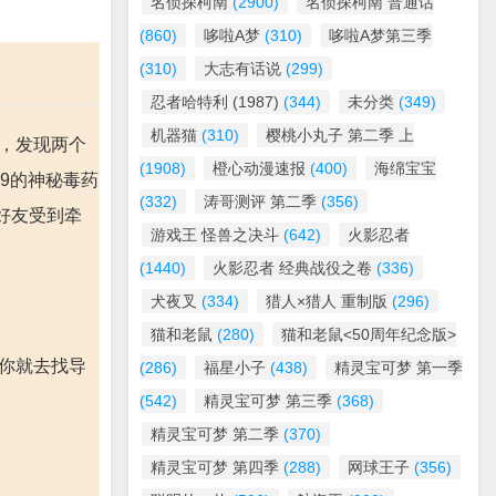
名侦探柯南
(2900)
名侦探柯南 普通话
(860)
哆啦A梦
(310)
哆啦A梦第三季
(310)
大志有话说
(299)
忍者哈特利 (1987)
(344)
未分类
(349)
机器猫
(310)
樱桃小丸子 第二季 上
时，发现两个
(1908)
橙心动漫速报
(400)
海绵宝宝
9的神秘毒药
(332)
涛哥测评 第二季
(356)
好友受到牵
游戏王 怪兽之决斗
(642)
火影忍者
(1440)
火影忍者 经典战役之卷
(336)
犬夜叉
(334)
猎人×猎人 重制版
(296)
猫和老鼠
(280)
猫和老鼠<50周年纪念版>
你就去找导
(286)
福星小子
(438)
精灵宝可梦 第一季
(542)
精灵宝可梦 第三季
(368)
精灵宝可梦 第二季
(370)
精灵宝可梦 第四季
(288)
网球王子
(356)