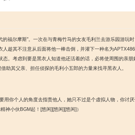
年代的福尔摩斯”。一次在与青梅竹马的女友毛利兰去游乐园游玩
人趁其不注意从后面将他一棒击倒，并灌下一种名为APTX486
状态。考虑到要是黑衣人知道他还活着的话，必将使周围的亲朋
想借助其父亲、担任侦探的毛利小五郎的力量来找寻黑衣人。
不要用你个人的角度去指责他人，她只不过是个虚拟人物，你讨厌
小伙BGM起！[悠闲][悠闲][悠闲]）