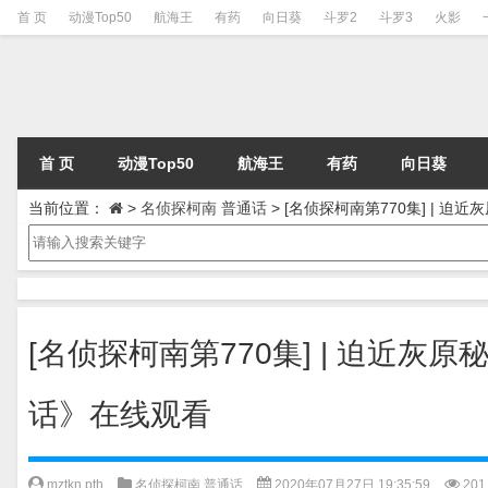
首 页
动漫Top50
航海王
有药
向日葵
斗罗2
斗罗3
火影
首 页
动漫Top50
航海王
有药
向日葵
当前位置：
>
名侦探柯南 普通话
>
[名侦探柯南第770集] | 迫
[名侦探柯南第770集] | 迫近灰
话》在线观看
mztkn pth
名侦探柯南 普通话
2020年07月27日 19:35:59
201