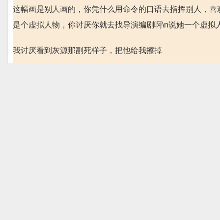
这幅画是别人画的，你凭什么用命令的口语去指挥别人，喜
是个虚拟人物，你讨厌你就去找导演编剧啊\n说她一个虚拟人物干
我讨厌看到灰源那副死样子，把他给我擦掉
你画的太好看了[鼓掌]
[不喜勿喷]刚刚画好的！[愉快][愉快][愉快]
本来一部好好的推理剧 之前一直没有注意评论 也一直认为
题还是情商有问题 第一柯南和新一是同一人所以不会出现柯
小哀误会
啧，那她这样说也碍着你了？你咋嫩多事？毕竟新兰是官方
一还是会跟小兰在一起的，毕竟新一已经对小兰说明了自己
光明并不代表就有爱情的成分，请不要混为一谈！！