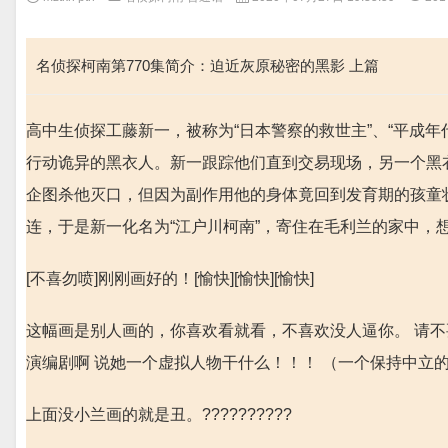
名侦探柯南第770集简介：迫近灰原秘密的黑影 上篇
高中生侦探工藤新一，被称为“日本警察的救世主”、“平成
行动诡异的黑衣人。新一跟踪他们直到交易现场，另一个黑衣
企图杀他灭口，但因为副作用他的身体竟回到发育期的孩童
连，于是新一化名为“江户川柯南”，寄住在毛利兰的家中，
[不喜勿喷]刚刚画好的！[愉快][愉快][愉快]
这幅画是别人画的，你喜欢看就看，不喜欢没人逼你。 请
演编剧啊 说她一个虚拟人物干什么！！！ （一个保持中立的精神
上面没小兰画的就是丑。??????????