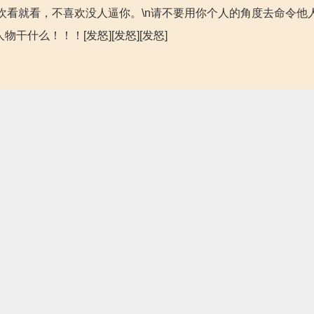
欢看就看，不喜欢没人逼你。\n请不要用你个人的角度去命令他
什么！！！[发怒][发怒][发怒]
柯兰王道 看了评论之后才知道还有觉得柯哀配的 请问这些人是眼
哀或新兰 第二柯南心里最爱的女人是小兰 小兰最爱的也是新一 
cp，无论是谁也改变不了的事实，无论你们咋说柯哀王道还是什
的心意，就在伦敦那一集自己可以回去看看，还有柯南对小哀来