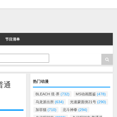
节目清单
热门动漫
普通
BLEACH 境·界
(732)
MS动画图鉴
(478)
乌龙派出所
(634)
光速蒙面侠21号
(290)
加菲猫
(710)
北斗神拳
(294)