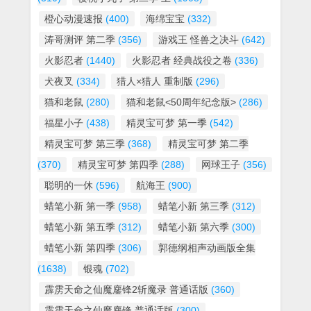
橙心动漫速报
(400)
海绵宝宝
(332)
涛哥测评 第二季
(356)
游戏王 怪兽之决斗
(642)
火影忍者
(1440)
火影忍者 经典战役之卷
(336)
犬夜叉
(334)
猎人×猎人 重制版
(296)
猫和老鼠
(280)
猫和老鼠<50周年纪念版>
(286)
福星小子
(438)
精灵宝可梦 第一季
(542)
精灵宝可梦 第三季
(368)
精灵宝可梦 第二季
(370)
精灵宝可梦 第四季
(288)
网球王子
(356)
聪明的一休
(596)
航海王
(900)
蜡笔小新 第一季
(958)
蜡笔小新 第三季
(312)
蜡笔小新 第五季
(312)
蜡笔小新 第六季
(300)
蜡笔小新 第四季
(306)
郭德纲相声动画版全集
(1638)
银魂
(702)
霹雳天命之仙魔鏖锋2斩魔录 普通话版
(360)
霹雳天命之仙魔鏖锋 普通话版
(300)