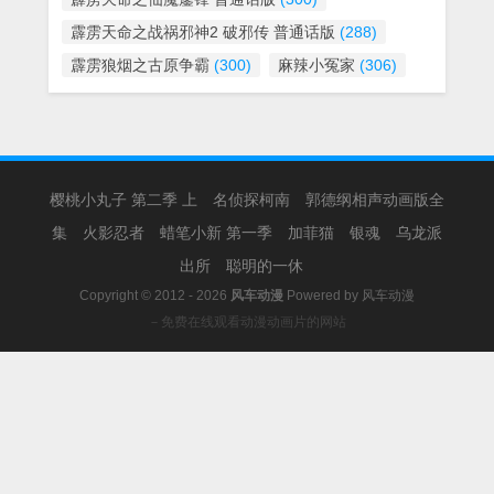
霹雳天命之战祸邪神2 破邪传 普通话版
(288)
霹雳狼烟之古原争霸
(300)
麻辣小冤家
(306)
樱桃小丸子 第二季 上
名侦探柯南
郭德纲相声动画版全
集
火影忍者
蜡笔小新 第一季
加菲猫
银魂
乌龙派
出所
聪明的一休
Copyright © 2012 - 2026
风车动漫
Powered by
风车动漫
－免费在线观看动漫动画片的网站