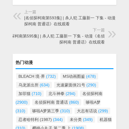
上一篇
[名侦探柯南第593集] | 杀人犯 工藤新一 下集 - 动漫《名侦
探柯南 普通话》在线观看
下一篇
[名侦探柯南第595集] | 杀人犯 工藤新一 下集 - 动漫《名侦
探柯南 普通话》在线观看
热门动漫
BLEACH 境·界
(732)
MS动画图鉴
(478)
乌龙派出所
(634)
光速蒙面侠21号
(290)
加菲猫
(710)
北斗神拳
(294)
名侦探柯南
(2900)
名侦探柯南 普通话
(860)
哆啦A梦
(310)
哆啦A梦第三季
(310)
大志有话说
(299)
忍者哈特利 (1987)
(344)
未分类
(349)
机器猫
(310)
樱桃小丸子 第二季 上
(1908)