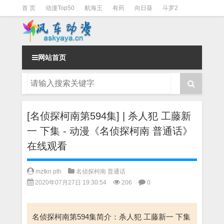
首 页
动漫Top50
航海王
有药
向日葵
斗罗2
斗罗3
火影
一拳超人
柯南
阴阳师
节目清单
网站首页
[名侦探柯南第594集] | 杀人犯 工藤新
一 下集 - 动漫《名侦探柯南 普通话》
在线观看
mztkn pth
名侦探柯南 普通话
2020年07月27日 19:30:54
206
0
名侦探柯南第594集简介：杀人犯 工藤新一 下集