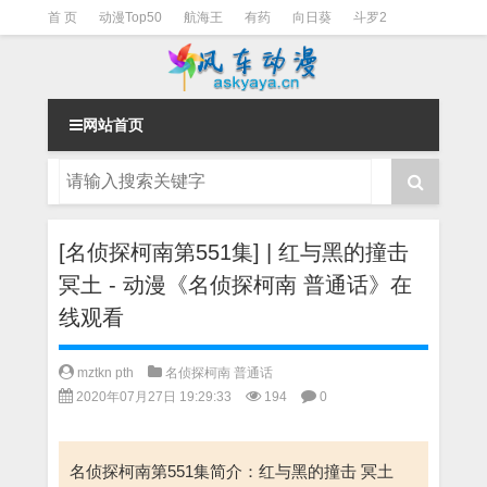
首 页
动漫Top50
航海王
有药
向日葵
斗罗2
斗罗3
火影
一拳超人
柯南
阴阳师
节目清单
网站首页
[名侦探柯南第551集] | 红与黑的撞击
冥土 - 动漫《名侦探柯南 普通话》在
线观看
mztkn pth
名侦探柯南 普通话
2020年07月27日 19:29:33
194
0
名侦探柯南第551集简介：红与黑的撞击 冥土