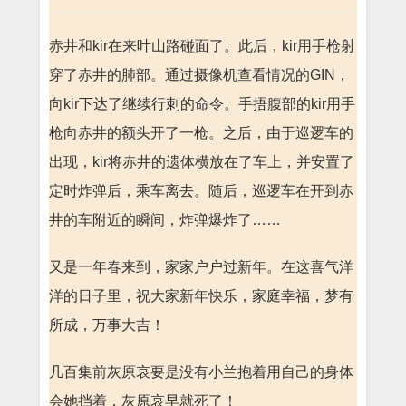
赤井和kir在来叶山路碰面了。此后，kir用手枪射
穿了赤井的肺部。通过摄像机查看情况的GIN，
向kir下达了继续行刺的命令。手捂腹部的kir用手
枪向赤井的额头开了一枪。之后，由于巡逻车的
出现，kir将赤井的遗体横放在了车上，并安置了
定时炸弹后，乘车离去。随后，巡逻车在开到赤
井的车附近的瞬间，炸弹爆炸了……
又是一年春来到，家家户户过新年。在这喜气洋
洋的日子里，祝大家新年快乐，家庭幸福，梦有
所成，万事大吉！
几百集前灰原哀要是没有小兰抱着用自己的身体
会她挡着，灰原哀早就死了！