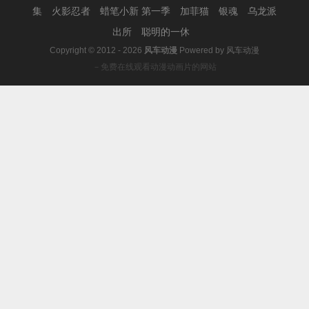
集
火影忍者
蜡笔小新 第一季
加菲猫
银魂
乌龙派
出所
聪明的一休
Copyright © 2012 - 2026
风车动漫
Powered by
风车动漫
－免费在线观看动漫动画片的网站