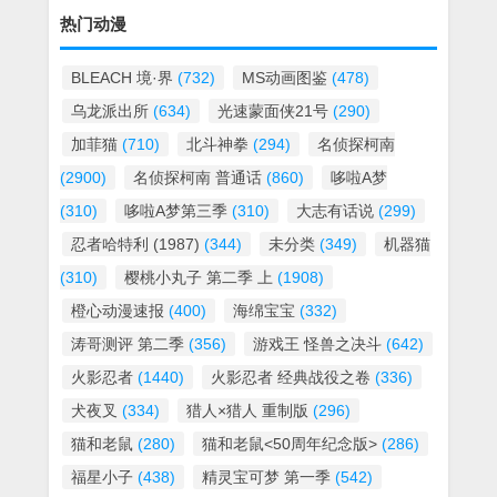
热门动漫
BLEACH 境·界
(732)
MS动画图鉴
(478)
乌龙派出所
(634)
光速蒙面侠21号
(290)
加菲猫
(710)
北斗神拳
(294)
名侦探柯南
(2900)
名侦探柯南 普通话
(860)
哆啦A梦
(310)
哆啦A梦第三季
(310)
大志有话说
(299)
忍者哈特利 (1987)
(344)
未分类
(349)
机器猫
(310)
樱桃小丸子 第二季 上
(1908)
橙心动漫速报
(400)
海绵宝宝
(332)
涛哥测评 第二季
(356)
游戏王 怪兽之决斗
(642)
火影忍者
(1440)
火影忍者 经典战役之卷
(336)
犬夜叉
(334)
猎人×猎人 重制版
(296)
猫和老鼠
(280)
猫和老鼠<50周年纪念版>
(286)
福星小子
(438)
精灵宝可梦 第一季
(542)