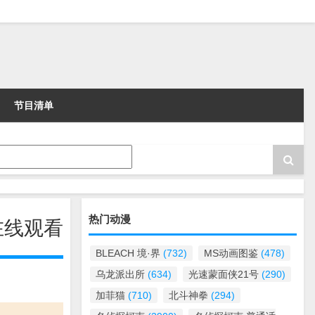
节目清单
热门动漫
在线观看
BLEACH 境·界
(732)
MS动画图鉴
(478)
乌龙派出所
(634)
光速蒙面侠21号
(290)
加菲猫
(710)
北斗神拳
(294)