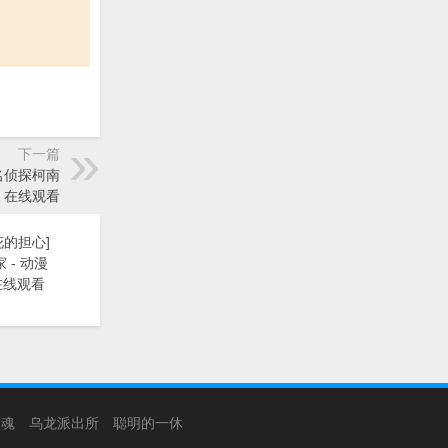
下一篇
《名侦探柯南
》在线观看
花的担心]
 - 动漫
在线观看
银魂
乌龙派出所
聪明的一休