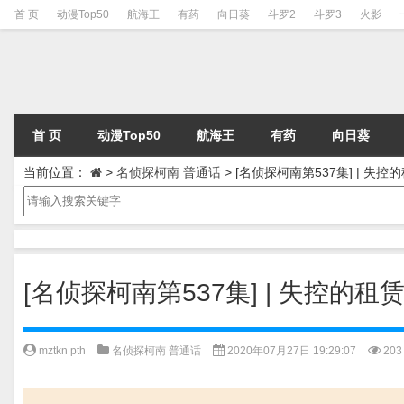
首 页
动漫Top50
航海王
有药
向日葵
斗罗2
斗罗3
火影
首 页
动漫Top50
航海王
有药
向日葵
当前位置：
>
名侦探柯南 普通话
>
[名侦探柯南第537集] | 失
[名侦探柯南第537集] | 失控的
mztkn pth
名侦探柯南 普通话
2020年07月27日 19:29:07
203