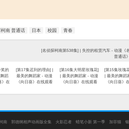
柯南 普通话
日本
校园
青春
[名侦探柯南第538集] | 失控的租赁汽车 - 动漫
普通话
夸奖的
[第17集迟到的理由] |
[第16集大明星玫瑰花]
[第15集玫瑰
的舞蹈
最美的舞蹈家 - 动漫
| 最美的舞蹈家 - 动漫
| 最美的舞蹈家
葵》在
《向日葵》在线观看
《向日葵》在线观看
《向日葵》
柯南
郭德纲相声动画版全集
火影忍者
蜡笔小新 第一季
加菲猫