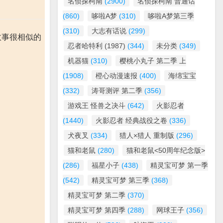
名侦探柯南
(2900)
名侦探柯南 普通话
(860)
哆啦A梦
(310)
哆啦A梦第三季
(310)
大志有话说
(299)
故事很相似的
忍者哈特利 (1987)
(344)
未分类
(349)
机器猫
(310)
樱桃小丸子 第二季 上
(1908)
橙心动漫速报
(400)
海绵宝宝
(332)
涛哥测评 第二季
(356)
游戏王 怪兽之决斗
(642)
火影忍者
(1440)
火影忍者 经典战役之卷
(336)
犬夜叉
(334)
猎人×猎人 重制版
(296)
猫和老鼠
(280)
猫和老鼠<50周年纪念版>
(286)
福星小子
(438)
精灵宝可梦 第一季
(542)
精灵宝可梦 第三季
(368)
精灵宝可梦 第二季
(370)
精灵宝可梦 第四季
(288)
网球王子
(356)