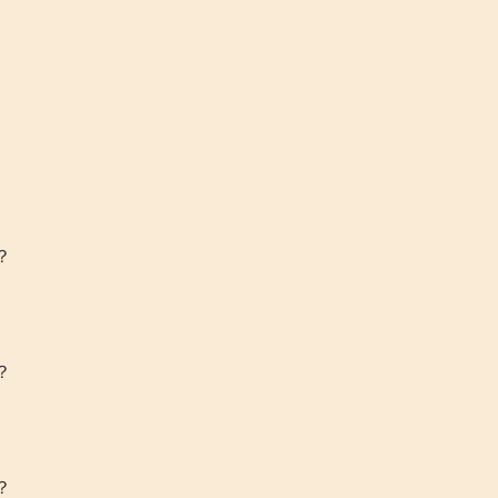
？
？
？