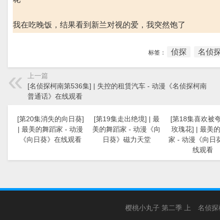
我在吃晚饭，结果看到新兰对视的爱，我突然饱了
侦探
名侦探
标签：
上一篇
[名侦探柯南第536集] | 失控的租赁汽车 - 动漫《名侦探柯南
普通话》在线观看
[第20集消失的向日葵]
[第19集走出绝境] | 最
[第18集喜欢被
| 最美的舞蹈家 - 动漫
美的舞蹈家 - 动漫《向
玫瑰花] | 最美
《向日葵》在线观看
日葵》磁力天堂
家 - 动漫《向日
线观看
樱桃小丸子 第二季 上
名侦探