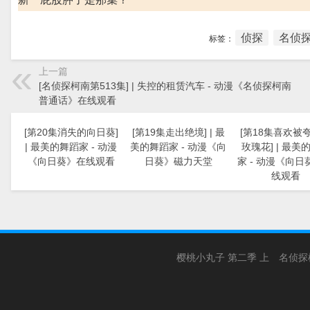
侦探
名侦探
标签：
上一篇
[名侦探柯南第513集] | 失控的租赁汽车 - 动漫《名侦探柯南
普通话》在线观看
[第20集消失的向日葵]
[第19集走出绝境] | 最
[第18集喜欢被
| 最美的舞蹈家 - 动漫
美的舞蹈家 - 动漫《向
玫瑰花] | 最美
《向日葵》在线观看
日葵》磁力天堂
家 - 动漫《向日
线观看
樱桃小丸子 第二季 上
名侦探