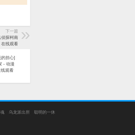
下一篇
《名侦探柯南
》在线观看
花的担心]
 - 动漫
在线观看
银魂
乌龙派出所
聪明的一休