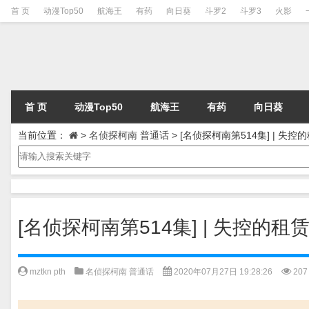
首 页
动漫Top50
航海王
有药
向日葵
斗罗2
斗罗3
火影
首 页
动漫Top50
航海王
有药
向日葵
当前位置：
>
名侦探柯南 普通话
>
[名侦探柯南第514集] | 失
[名侦探柯南第514集] | 失控的
mztkn pth
名侦探柯南 普通话
2020年07月27日 19:28:26
207