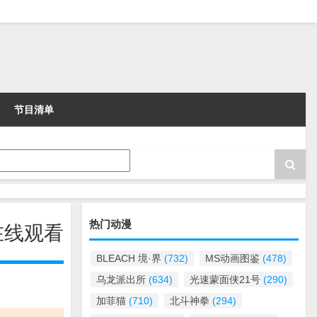
节目清单
热门动漫
在线观看
BLEACH 境·界
(732)
MS动画图鉴
(478)
乌龙派出所
(634)
光速蒙面侠21号
(290)
加菲猫
(710)
北斗神拳
(294)