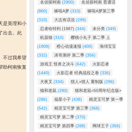
名侦探柯南
(2900)
名侦探柯南 普通话
(860)
哆啦A梦
(310)
哆啦A梦第三季
(310)
大志有话说
(299)
天是英理和小
忍者哈特利 (1987)
(344)
未分类
(349)
了出去。此
机器猫
(310)
樱桃小丸子 第二季 上
(1908)
橙心动漫速报
(400)
海绵宝宝
(332)
涛哥测评 第二季
(356)
。不过我希望
游戏王 怪兽之决斗
(642)
火影忍者
帮助柯南恢复
(1440)
火影忍者 经典战役之卷
(336)
犬夜叉
(334)
猎人×猎人 重制版
(296)
猫和老鼠
(280)
猫和老鼠<50周年纪念版>
(286)
福星小子
(438)
精灵宝可梦 第一季
(542)
精灵宝可梦 第三季
(368)
精灵宝可梦 第二季
(370)
精灵宝可梦 第四季
(288)
网球王子
(356)