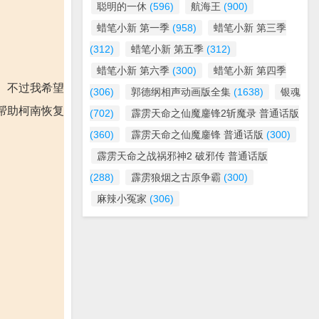
聪明的一休
(596)
航海王
(900)
蜡笔小新 第一季
(958)
蜡笔小新 第三季
(312)
蜡笔小新 第五季
(312)
蜡笔小新 第六季
(300)
蜡笔小新 第四季
。不过我希望
(306)
郭德纲相声动画版全集
(1638)
银魂
帮助柯南恢复
(702)
霹雳天命之仙魔鏖锋2斩魔录 普通话版
(360)
霹雳天命之仙魔鏖锋 普通话版
(300)
霹雳天命之战祸邪神2 破邪传 普通话版
(288)
霹雳狼烟之古原争霸
(300)
麻辣小冤家
(306)