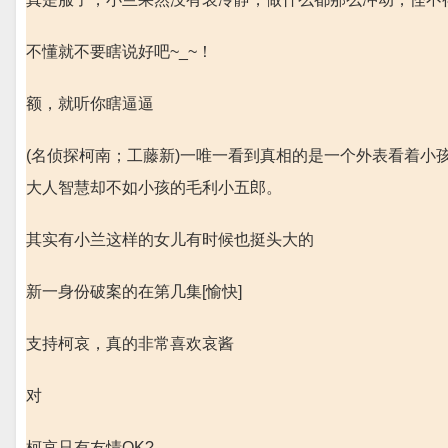
不懂就不要瞎说好吧~_~！
额，就听你瞎逼逼
(名侦探柯南；工藤新)一唯一看到真相的是一个外表看着小孩
大人智慧却不如小孩的毛利小五郎。
其实有小兰这样的女儿有时候也挺头大的
新一身份破案的在第几集[愉快]
支持柯哀，真的非常喜欢哀酱
对
柯哀只有友情OK?