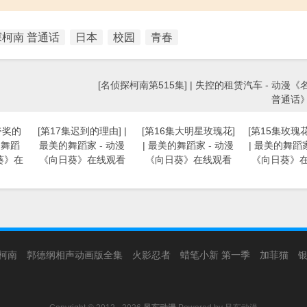
柯南 普通话
日本
校园
青春
[名侦探柯南第515集] | 失控的租赁汽车 - 动漫
普通话
夸奖的
[第17集迟到的理由] |
[第16集大明星玫瑰花]
[第15集玫瑰
的舞蹈
最美的舞蹈家 - 动漫
| 最美的舞蹈家 - 动漫
| 最美的舞蹈家
葵》在
《向日葵》在线观看
《向日葵》在线观看
《向日葵》
柯南
郭德纲相声动画版全集
火影忍者
蜡笔小新 第一季
加菲猫