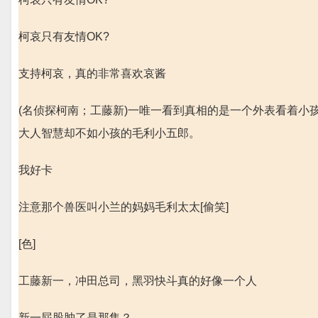
柯哀只有友情OK?
支持柯哀，真的非常喜欢哀酱
(名侦探柯南；工藤新)一唯一看到真相的是一个外表看着小孩
大人智慧却不如小孩的毛利小五郎。
我好卡
注意那个兽医叫小兰的妈妈毛利太太[偷笑]
[色]
工藤新一，冲田总司，黑羽快斗真的好像一个人
新一屁股肿了是那集？