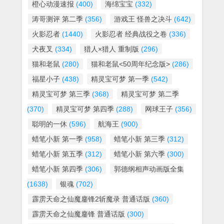
橙心动漫速报
(400)
海绵宝宝
(332)
涛哥测评 第二季
(356)
游戏王 怪兽之决斗
(642)
火影忍者
(1440)
火影忍者 经典战役之卷
(336)
犬夜叉
(334)
猎人×猎人 重制版
(296)
猫和老鼠
(280)
猫和老鼠<50周年纪念版>
(286)
福星小子
(438)
精灵宝可梦 第一季
(542)
精灵宝可梦 第三季
(368)
精灵宝可梦 第二季
(370)
精灵宝可梦 第四季
(288)
网球王子
(356)
聪明的一休
(596)
航海王
(900)
蜡笔小新 第一季
(958)
蜡笔小新 第三季
(312)
蜡笔小新 第五季
(312)
蜡笔小新 第六季
(300)
蜡笔小新 第四季
(306)
郭德纲相声动画版全集
(1638)
银魂
(702)
霹雳天命之仙魔鏖锋2斩魔录 普通话版
(360)
霹雳天命之仙魔鏖锋 普通话版
(300)