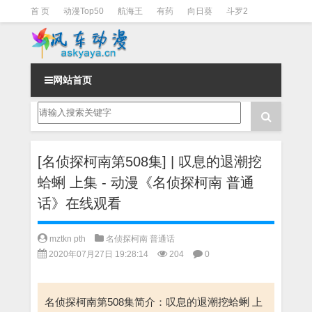
首 页
动漫Top50
航海王
有药
向日葵
斗罗2
斗罗3
火影
一拳超人
柯南
阴阳师
节目清单
网站首页
[名侦探柯南第508集] | 叹息的退潮挖
蛤蜊 上集 - 动漫《名侦探柯南 普通
话》在线观看
mztkn pth
名侦探柯南 普通话
2020年07月27日 19:28:14
204
0
名侦探柯南第508集简介：叹息的退潮挖蛤蜊 上