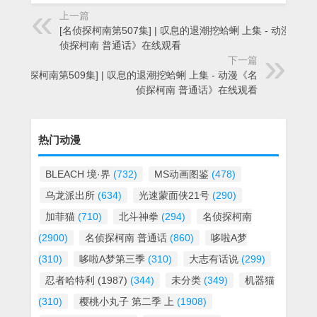
上一篇
[名侦探柯南第507集] | 叹息的退潮挖蛤蜊 上集 - 动漫《名
侦探柯南 普通话》在线观看
下一篇
[名侦探柯南第509集] | 叹息的退潮挖蛤蜊 上集 - 动漫《名
侦探柯南 普通话》在线观看
热门动漫
BLEACH 境·界
(732)
MS动画图鉴
(478)
乌龙派出所
(634)
光速蒙面侠21号
(290)
加菲猫
(710)
北斗神拳
(294)
名侦探柯南
(2900)
名侦探柯南 普通话
(860)
哆啦A梦
(310)
哆啦A梦第三季
(310)
大志有话说
(299)
忍者哈特利 (1987)
(344)
未分类
(349)
机器猫
(310)
樱桃小丸子 第二季 上
(1908)