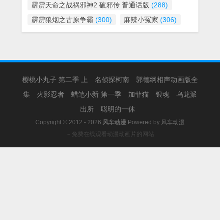
霹雳天命之战祸邪神2 破邪传 普通话版
(288)
霹雳狼烟之古原争霸
(300)
麻辣小冤家
(306)
樱桃小丸子 第二季 上
名侦探柯南
郭德纲相声动画版全
集
火影忍者
蜡笔小新 第一季
加菲猫
银魂
乌龙派
出所
聪明的一休
Copyright © 2012 - 2026
风车动漫
Powered by
风车动漫
－免费在线观看动漫动画片的网站