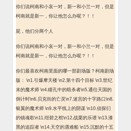
你们说柯南和小哀一对，新一和小兰一对，但是
柯南就是新一，你让他怎么办呢？！！
屁，他们分两个人
你们说柯南和小哀一对，新一和小兰一对，但是
柯南就是新一，你让他怎么办呢？！！
你们最喜欢柯南里面的哪一部剧场版？柯南剧场
版： \n1.引爆摩天楼 \n2.第十四个目标 \n3.世纪
末的魔术师 \n4.瞳孔中的暗杀者\n5.通往天国的
倒计时\n6.贝克街的亡灵\n7.迷宫的十字路口\n8.
银翼的魔术师 \n9.水平线上的阴谋 \n10.侦探们
的镇魂歌\n11.绀碧之棺\n12.战栗的乐谱 \n13.漆
黑的追踪者 \n14.天空的遇难船 \n15.沉默的十五