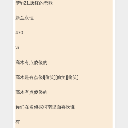
梦\n21.唐红的恋歌
新兰永恒
470
\n
高木有点傻傻的
高木是有点傻![偷笑][偷笑][偷笑]
高木有点傻傻的
你们在名侦探柯南里面喜欢谁
有