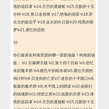
黑的追踪者 \n14.天空的遇难船 \n15.沉默的十五
分钟 \n16.第11名前锋 \n17.绝海的侦探 \n18.异
次元的狙击手 \n19.业火的向日葵\n20.纯黑的噩
梦\n21.唐红的恋歌
10
你们最喜欢柯南里面的哪一部剧场版？柯南剧场
版： \n1.引爆摩天楼 \n2.第十四个目标 \n3.世纪
末的魔术师 \n4.瞳孔中的暗杀者\n5.通往天国的
倒计时\n6.贝克街的亡灵\n7.迷宫的十字路口\n8.
银翼的魔术师 \n9.水平线上的阴谋 \n10.侦探们
的镇魂歌\n11.绀碧之棺\n12.战栗的乐谱 \n13.漆
黑的追踪者 \n14.天空的遇难船 \n15.沉默的十五