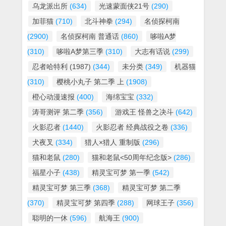
乌龙派出所
(634)
光速蒙面侠21号
(290)
加菲猫
(710)
北斗神拳
(294)
名侦探柯南
(2900)
名侦探柯南 普通话
(860)
哆啦A梦
(310)
哆啦A梦第三季
(310)
大志有话说
(299)
忍者哈特利 (1987)
(344)
未分类
(349)
机器猫
(310)
樱桃小丸子 第二季 上
(1908)
橙心动漫速报
(400)
海绵宝宝
(332)
涛哥测评 第二季
(356)
游戏王 怪兽之决斗
(642)
火影忍者
(1440)
火影忍者 经典战役之卷
(336)
犬夜叉
(334)
猎人×猎人 重制版
(296)
猫和老鼠
(280)
猫和老鼠<50周年纪念版>
(286)
福星小子
(438)
精灵宝可梦 第一季
(542)
精灵宝可梦 第三季
(368)
精灵宝可梦 第二季
(370)
精灵宝可梦 第四季
(288)
网球王子
(356)
聪明的一休
(596)
航海王
(900)