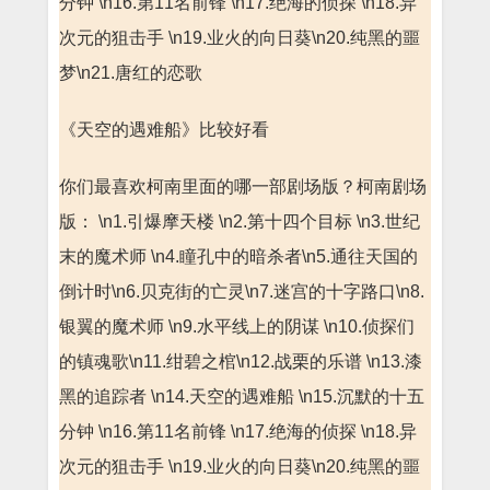
分钟 \n16.第11名前锋 \n17.绝海的侦探 \n18.异
次元的狙击手 \n19.业火的向日葵\n20.纯黑的噩
梦\n21.唐红的恋歌
《天空的遇难船》比较好看
你们最喜欢柯南里面的哪一部剧场版？柯南剧场
版： \n1.引爆摩天楼 \n2.第十四个目标 \n3.世纪
末的魔术师 \n4.瞳孔中的暗杀者\n5.通往天国的
倒计时\n6.贝克街的亡灵\n7.迷宫的十字路口\n8.
银翼的魔术师 \n9.水平线上的阴谋 \n10.侦探们
的镇魂歌\n11.绀碧之棺\n12.战栗的乐谱 \n13.漆
黑的追踪者 \n14.天空的遇难船 \n15.沉默的十五
分钟 \n16.第11名前锋 \n17.绝海的侦探 \n18.异
次元的狙击手 \n19.业火的向日葵\n20.纯黑的噩