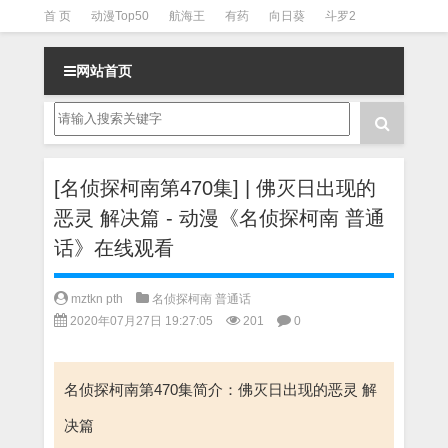
首 页
动漫Top50
航海王
有药
向日葵
斗罗2
斗罗3
火影
一拳超人
柯南
阴阳师
节目清单
网站首页
[名侦探柯南第470集] | 佛灭日出现的
恶灵 解决篇 - 动漫《名侦探柯南 普通
话》在线观看
mztkn pth
名侦探柯南 普通话
2020年07月27日 19:27:05
201
0
名侦探柯南第470集简介：佛灭日出现的恶灵 解
决篇