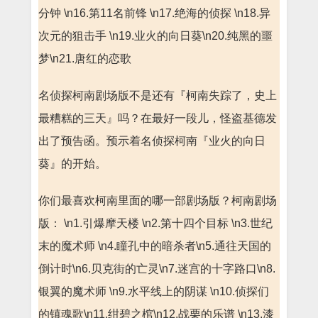
分钟 \n16.第11名前锋 \n17.绝海的侦探 \n18.异
次元的狙击手 \n19.业火的向日葵\n20.纯黑的噩
梦\n21.唐红的恋歌
名侦探柯南剧场版不是还有『柯南失踪了，史上
最糟糕的三天』吗？在最好一段儿，怪盗基德发
出了预告函。预示着名侦探柯南『业火的向日
葵』的开始。
你们最喜欢柯南里面的哪一部剧场版？柯南剧场
版： \n1.引爆摩天楼 \n2.第十四个目标 \n3.世纪
末的魔术师 \n4.瞳孔中的暗杀者\n5.通往天国的
倒计时\n6.贝克街的亡灵\n7.迷宫的十字路口\n8.
银翼的魔术师 \n9.水平线上的阴谋 \n10.侦探们
的镇魂歌\n11.绀碧之棺\n12.战栗的乐谱 \n13.漆