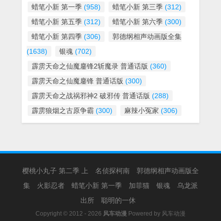
蜡笔小新 第一季
(958)
蜡笔小新 第三季
(312)
蜡笔小新 第五季
(312)
蜡笔小新 第六季
(300)
蜡笔小新 第四季
(306)
郭德纲相声动画版全集
(1638)
银魂
(702)
霹雳天命之仙魔鏖锋2斩魔录 普通话版
(360)
霹雳天命之仙魔鏖锋 普通话版
(300)
霹雳天命之战祸邪神2 破邪传 普通话版
(288)
霹雳狼烟之古原争霸
(300)
麻辣小冤家
(306)
樱桃小丸子 第二季 上
名侦探柯南
郭德纲相声动画版全
集
火影忍者
蜡笔小新 第一季
加菲猫
银魂
乌龙派
出所
聪明的一休
Copyright © 2012 - 2026
风车动漫
Powered by
风车动漫