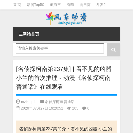
首 页
动漫Top50
航海王
有药
向日葵
斗罗2
斗罗3
火影
一拳超人
柯南
阴阳师
节目清单
网站首页
[名侦探柯南第237集] | 看不见的凶器
小兰的首次推理 - 动漫《名侦探柯南
普通话》在线观看
mztkn pth
名侦探柯南 普通话
2020年07月27日 19:20:52
205
0
名侦探柯南第237集简介：看不见的凶器 小兰的