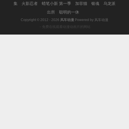
集
火影忍者
蜡笔小新 第一季
加菲猫
银魂
乌龙派
出所
聪明的一休
Copyright © 2012 - 2026
风车动漫
Powered by
风车动漫
－免费在线观看动漫动画片的网站