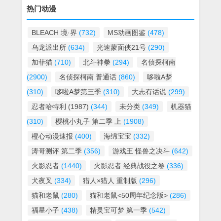
热门动漫
BLEACH 境·界
(732)
MS动画图鉴
(478)
乌龙派出所
(634)
光速蒙面侠21号
(290)
加菲猫
(710)
北斗神拳
(294)
名侦探柯南
(2900)
名侦探柯南 普通话
(860)
哆啦A梦
(310)
哆啦A梦第三季
(310)
大志有话说
(299)
忍者哈特利 (1987)
(344)
未分类
(349)
机器猫
(310)
樱桃小丸子 第二季 上
(1908)
橙心动漫速报
(400)
海绵宝宝
(332)
涛哥测评 第二季
(356)
游戏王 怪兽之决斗
(642)
火影忍者
(1440)
火影忍者 经典战役之卷
(336)
犬夜叉
(334)
猎人×猎人 重制版
(296)
猫和老鼠
(280)
猫和老鼠<50周年纪念版>
(286)
福星小子
(438)
精灵宝可梦 第一季
(542)