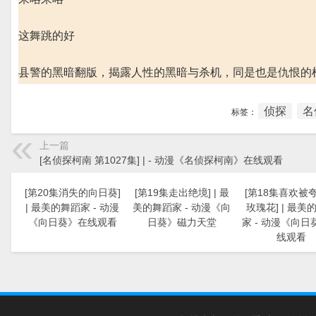
这舞跳的好
县警的黑暗翻版，揭露人性的黑暗与杀机，同是也是仇恨的
侦探
名
标签：
上一篇
[名侦探柯南 第1027集] | - 动漫《名侦探柯南》在线观看
[第20集消失的向日葵]
[第19集走出绝境] | 最
[第18集喜欢被
| 最美的舞蹈家 - 动漫
美的舞蹈家 - 动漫《向
玫瑰花] | 最美
《向日葵》在线观看
日葵》磁力天堂
家 - 动漫《向日
线观看