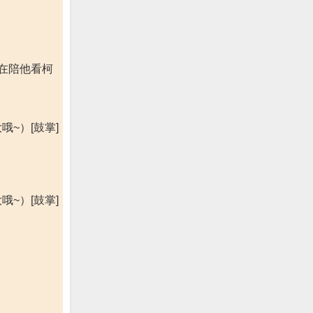
在陪他看柯
~）[鼓掌]
~）[鼓掌]