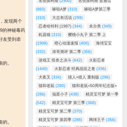
名侦探柯南
(2900)
名侦探柯南 普通话
(860)
哆啦A梦
(310)
哆啦A梦第三季
(310)
大志有话说
(299)
时，发现两个
忍者哈特利 (1987)
(344)
未分类
(349)
9的神秘毒药
机器猫
(310)
樱桃小丸子 第二季 上
好友受到牵
(1908)
橙心动漫速报
(400)
海绵宝宝
(332)
涛哥测评 第二季
(356)
游戏王 怪兽之决斗
(642)
火影忍者
南的。
(1440)
火影忍者 经典战役之卷
(336)
犬夜叉
(334)
猎人×猎人 重制版
(296)
猫和老鼠
(280)
猫和老鼠<50周年纪念版>
(286)
福星小子
(438)
精灵宝可梦 第一季
(542)
精灵宝可梦 第三季
(368)
精灵宝可梦 第二季
(370)
精灵宝可梦 第四季
(288)
网球王子
(356)
南的。