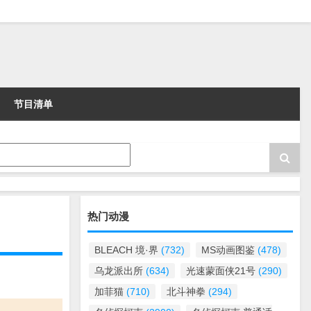
节目清单
热门动漫
BLEACH 境·界
(732)
MS动画图鉴
(478)
乌龙派出所
(634)
光速蒙面侠21号
(290)
加菲猫
(710)
北斗神拳
(294)