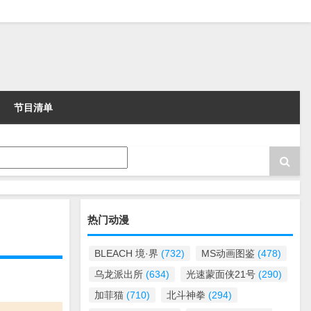
节目清单
热门动漫
BLEACH 境·界
(732)
MS动画图鉴
(478)
乌龙派出所
(634)
光速蒙面侠21号
(290)
加菲猫
(710)
北斗神拳
(294)