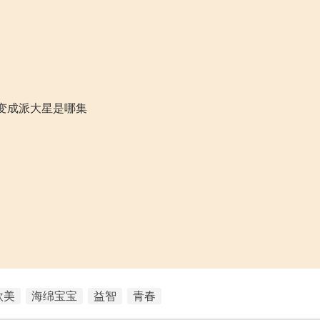
变成派大星是哪集
欧美
海绵宝宝
益智
青春