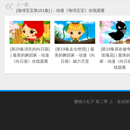
上一篇
[海绵宝宝第151集] | - 动漫《海绵宝宝》在线观看
[第20集消失的向日葵]
[第19集走出绝境] | 最
[第18集喜欢被
| 最美的舞蹈家 - 动漫
美的舞蹈家 - 动漫《向
玫瑰花] | 最美
《向日葵》在线观看
日葵》磁力天堂
家 - 动漫《向日
线观看
樱桃小丸子 第二季 上
名侦探