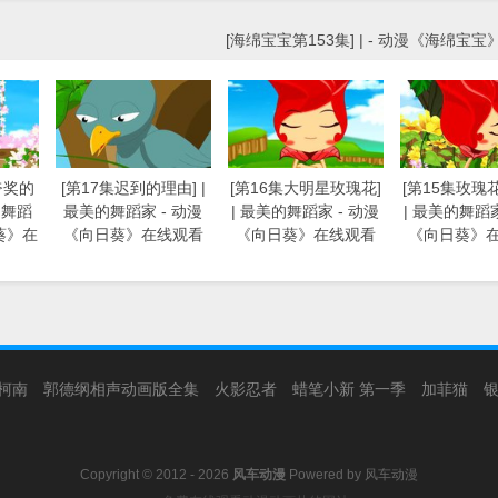
[海绵宝宝第153集] | - 动漫《海绵宝
夸奖的
[第17集迟到的理由] |
[第16集大明星玫瑰花]
[第15集玫瑰
的舞蹈
最美的舞蹈家 - 动漫
| 最美的舞蹈家 - 动漫
| 最美的舞蹈家
葵》在
《向日葵》在线观看
《向日葵》在线观看
《向日葵》
柯南
郭德纲相声动画版全集
火影忍者
蜡笔小新 第一季
加菲猫
Copyright © 2012 - 2026
风车动漫
Powered by
风车动漫