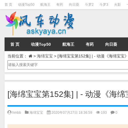
首 页
动漫Top50
航海王
有药
向日葵
斗罗2
斗罗3
火影
首 页
动漫Top50
航海王
有药
向日葵
当前位置：
>
海绵宝宝
>
[海绵宝宝第152集] | - 动漫《海绵宝
[海绵宝宝第152集] | - 动漫《
hmbb
海绵宝宝
2020年07月27日 18:36:59
193
0