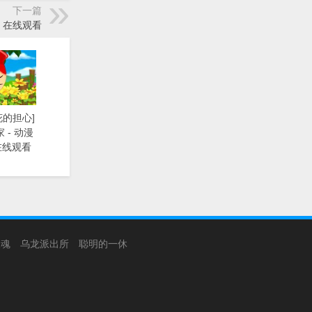
下一篇
宝》在线观看
花的担心]
 - 动漫
在线观看
银魂
乌龙派出所
聪明的一休