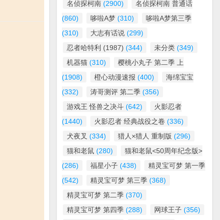
名侦探柯南
(2900)
名侦探柯南 普通话
(860)
哆啦A梦
(310)
哆啦A梦第三季
(310)
大志有话说
(299)
忍者哈特利 (1987)
(344)
未分类
(349)
机器猫
(310)
樱桃小丸子 第二季 上
(1908)
橙心动漫速报
(400)
海绵宝宝
(332)
涛哥测评 第二季
(356)
游戏王 怪兽之决斗
(642)
火影忍者
(1440)
火影忍者 经典战役之卷
(336)
犬夜叉
(334)
猎人×猎人 重制版
(296)
猫和老鼠
(280)
猫和老鼠<50周年纪念版>
(286)
福星小子
(438)
精灵宝可梦 第一季
(542)
精灵宝可梦 第三季
(368)
精灵宝可梦 第二季
(370)
精灵宝可梦 第四季
(288)
网球王子
(356)