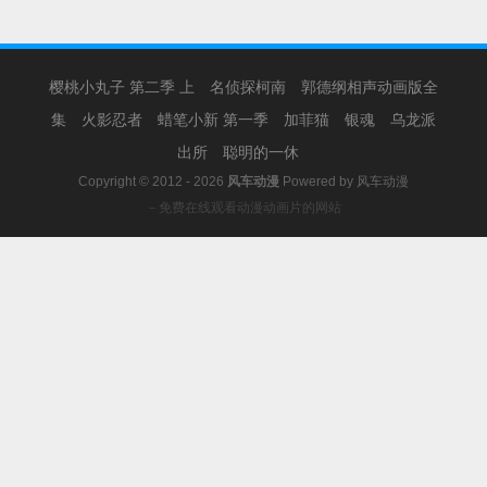
樱桃小丸子 第二季 上
名侦探柯南
郭德纲相声动画版全
集
火影忍者
蜡笔小新 第一季
加菲猫
银魂
乌龙派
出所
聪明的一休
Copyright © 2012 - 2026
风车动漫
Powered by
风车动漫
－免费在线观看动漫动画片的网站