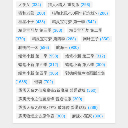
犬夜叉
(334)
猎人×猎人 重制版
(296)
猫和老鼠
(280)
猫和老鼠<50周年纪念版>
(286)
福星小子
(438)
精灵宝可梦 第一季
(542)
精灵宝可梦 第三季
(368)
精灵宝可梦 第二季
(370)
精灵宝可梦 第四季
(288)
网球王子
(356)
聪明的一休
(596)
航海王
(900)
蜡笔小新 第一季
(958)
蜡笔小新 第三季
(312)
蜡笔小新 第五季
(312)
蜡笔小新 第六季
(300)
蜡笔小新 第四季
(306)
郭德纲相声动画版全集
(1638)
银魂
(702)
霹雳天命之仙魔鏖锋2斩魔录 普通话版
(360)
霹雳天命之仙魔鏖锋 普通话版
(300)
霹雳天命之战祸邪神2 破邪传 普通话版
(288)
霹雳狼烟之古原争霸
(300)
麻辣小冤家
(306)