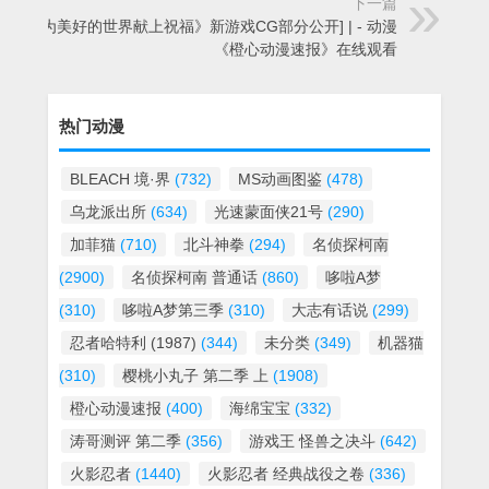
下一篇
[《为美好的世界献上祝福》新游戏CG部分公开] | - 动漫
《橙心动漫速报》在线观看
热门动漫
BLEACH 境·界
(732)
MS动画图鉴
(478)
乌龙派出所
(634)
光速蒙面侠21号
(290)
加菲猫
(710)
北斗神拳
(294)
名侦探柯南
(2900)
名侦探柯南 普通话
(860)
哆啦A梦
(310)
哆啦A梦第三季
(310)
大志有话说
(299)
忍者哈特利 (1987)
(344)
未分类
(349)
机器猫
(310)
樱桃小丸子 第二季 上
(1908)
橙心动漫速报
(400)
海绵宝宝
(332)
涛哥测评 第二季
(356)
游戏王 怪兽之决斗
(642)
火影忍者
(1440)
火影忍者 经典战役之卷
(336)