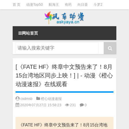
首 页
动漫Top50
航海王
有药
向日葵
斗罗2
斗罗3
火影
一拳超人
柯南
阴阳师
节目清单
网站首页
[《FATE HF》终章中文预告来了！8月
15台湾地区同步上映！] | - 动漫《橙心
动漫速报》在线观看
cxdmsb
橙心动漫速报
2020年07月27日 15:58:23
231
0
《FATE HF》终章中文预告来了！8月15台湾地