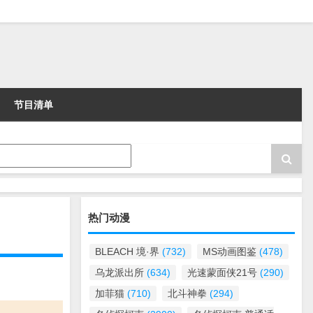
节目清单
热门动漫
BLEACH 境·界
(732)
MS动画图鉴
(478)
乌龙派出所
(634)
光速蒙面侠21号
(290)
加菲猫
(710)
北斗神拳
(294)