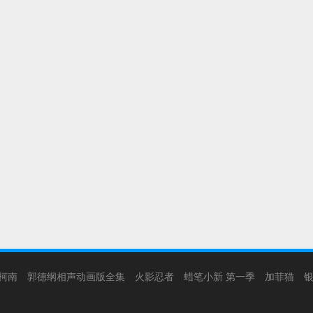
柯南
郭德纲相声动画版全集
火影忍者
蜡笔小新 第一季
加菲猫