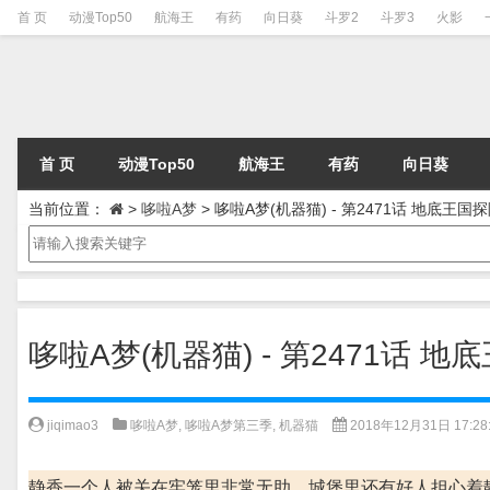
首 页
动漫Top50
航海王
有药
向日葵
斗罗2
斗罗3
火影
首 页
动漫Top50
航海王
有药
向日葵
当前位置：
>
哆啦A梦
>
哆啦A梦(机器猫) - 第2471话 地底王国探
哆啦A梦(机器猫) - 第2471话 地
jiqimao3
哆啦A梦
,
哆啦A梦第三季
,
机器猫
2018年12月31日 17:28
静香一个人被关在牢笼里非常无助，城堡里还有好人担心着