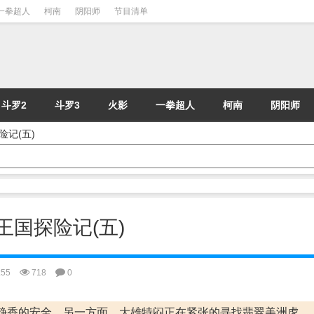
一拳超人
柯南
阴阳师
节目清单
斗罗2
斗罗3
火影
一拳超人
柯南
阴阳师
险记(五)
底王国探险记(五)
:55
718
0
静香的安全。另一方面，大雄特闷正在紧张的寻找翡翠美洲虎。