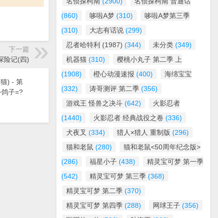
名侦探柯南
(2900)
名侦探柯南 普通话
(860)
哆啦A梦
(310)
哆啦A梦第三季
(310)
大志有话说
(299)
忍者哈特利 (1987)
(344)
未分类
(349)
下一篇
探险记(四)
机器猫
(310)
樱桃小丸子 第二季 上
(1908)
橙心动漫速报
(400)
海绵宝宝
) - 第
(332)
涛哥测评 第二季
(356)
+鸽子=?
游戏王 怪兽之决斗
(642)
火影忍者
(1440)
火影忍者 经典战役之卷
(336)
犬夜叉
(334)
猎人×猎人 重制版
(296)
猫和老鼠
(280)
猫和老鼠<50周年纪念版>
(286)
福星小子
(438)
精灵宝可梦 第一季
(542)
精灵宝可梦 第三季
(368)
精灵宝可梦 第二季
(370)
精灵宝可梦 第四季
(288)
网球王子
(356)