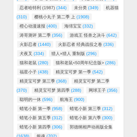
忍者哈特利 (1987)
(344)
未分类
(349)
机器猫
(310)
樱桃小丸子 第二季 上
(1908)
橙心动漫速报
(400)
海绵宝宝
(332)
涛哥测评 第二季
(356)
游戏王 怪兽之决斗
(642)
火影忍者
(1440)
火影忍者 经典战役之卷
(336)
犬夜叉
(334)
猎人×猎人 重制版
(296)
猫和老鼠
(280)
猫和老鼠<50周年纪念版>
(286)
福星小子
(438)
精灵宝可梦 第一季
(542)
精灵宝可梦 第三季
(368)
精灵宝可梦 第二季
(370)
精灵宝可梦 第四季
(288)
网球王子
(356)
聪明的一休
(596)
航海王
(900)
蜡笔小新 第一季
(958)
蜡笔小新 第三季
(312)
蜡笔小新 第五季
(312)
蜡笔小新 第六季
(300)
蜡笔小新 第四季
(306)
郭德纲相声动画版全集
(1638)
银魂
(702)