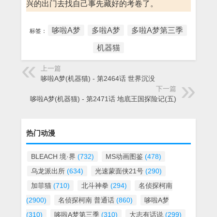
兴的出门去找自己事先藏好的考卷了。
哆啦A梦
多啦A梦
多啦A梦第三季
标签：
机器猫
上一篇
哆啦A梦(机器猫) - 第2464话 世界沉没
下一篇
哆啦A梦(机器猫) - 第2471话 地底王国探险记(五)
热门动漫
BLEACH 境·界
(732)
MS动画图鉴
(478)
乌龙派出所
(634)
光速蒙面侠21号
(290)
加菲猫
(710)
北斗神拳
(294)
名侦探柯南
(2900)
名侦探柯南 普通话
(860)
哆啦A梦
(310)
哆啦A梦第三季
(310)
大志有话说
(299)