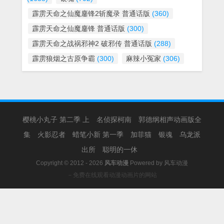
霹雳天命之仙魔鏖锋2斩魔录 普通话版
(360)
霹雳天命之仙魔鏖锋 普通话版
(300)
霹雳天命之战祸邪神2 破邪传 普通话版
(288)
霹雳狼烟之古原争霸
(300)
麻辣小冤家
(306)
樱桃小丸子 第二季 上
名侦探柯南
郭德纲相声动画版全
集
火影忍者
蜡笔小新 第一季
加菲猫
银魂
乌龙派
出所
聪明的一休
Copyright © 2012 - 2026
风车动漫
Powered by
风车动漫
－免费在线观看动漫动画片的网站