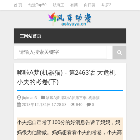
首 页
动漫Top50
航海王
有药
向日葵
斗罗2
斗罗3
火影
一拳超人
柯南
阴阳师
节目清单
网站首页
哆啦A梦(机器猫) - 第2463话 大危机
小夫的考卷(下)
jiqimao3
哆啦A梦
,
哆啦A梦第三季
,
机器猫
2018年12月31日 17:28:53
940
0
小夫把自己考了100分的好消息告诉了妈妈，妈
妈很为他骄傲。妈妈想看看小夫的考卷，小夫高