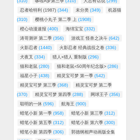
(310)
哆啦A梦第三季
(310)
大志有话说
(299)
忍者哈特利 (1987)
(344)
未分类
(349)
机器猫
(310)
樱桃小丸子 第二季 上
(1908)
橙心动漫速报
(400)
海绵宝宝
(332)
涛哥测评 第二季
(356)
游戏王 怪兽之决斗
(642)
火影忍者
(1440)
火影忍者 经典战役之卷
(336)
犬夜叉
(334)
猎人×猎人 重制版
(296)
猫和老鼠
(280)
猫和老鼠<50周年纪念版>
(286)
福星小子
(438)
精灵宝可梦 第一季
(542)
精灵宝可梦 第三季
(368)
精灵宝可梦 第二季
(370)
精灵宝可梦 第四季
(288)
网球王子
(356)
聪明的一休
(596)
航海王
(900)
蜡笔小新 第一季
(958)
蜡笔小新 第三季
(312)
蜡笔小新 第五季
(312)
蜡笔小新 第六季
(300)
蜡笔小新 第四季
(306)
郭德纲相声动画版全集