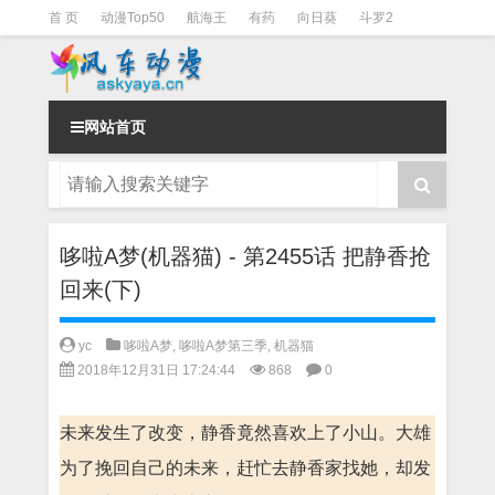
首 页
动漫Top50
航海王
有药
向日葵
斗罗2
斗罗3
火影
一拳超人
柯南
阴阳师
节目清单
网站首页
哆啦A梦(机器猫) - 第2455话 把静香抢
回来(下)
yc
哆啦A梦
,
哆啦A梦第三季
,
机器猫
2018年12月31日 17:24:44
868
0
未来发生了改变，静香竟然喜欢上了小山。大雄
为了挽回自己的未来，赶忙去静香家找她，却发