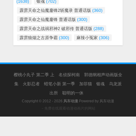
(1638)
银魂
(702)
霹雳天命之仙魔鏖锋2斩魔录 普通话版
(360)
霹雳天命之仙魔鏖锋 普通话版
(300)
霹雳天命之战祸邪神2 破邪传 普通话版
(288)
霹雳狼烟之古原争霸
(300)
麻辣小冤家
(306)
樱桃小丸子 第二季 上
名侦探柯南
郭德纲相声动画版全
集
火影忍者
蜡笔小新 第一季
加菲猫
银魂
乌龙派
出所
聪明的一休
Copyright © 2012 - 2026
风车动漫
Powered by
风车动漫
－免费在线观看动漫动画片的网站