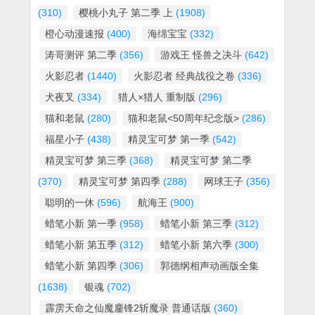
(310)
樱桃小丸子 第二季 上
(1908)
橙心动漫速报
(400)
海绵宝宝
(332)
涛哥测评 第二季
(356)
游戏王 怪兽之决斗
(642)
火影忍者
(1440)
火影忍者 经典战役之卷
(336)
犬夜叉
(334)
猎人×猎人 重制版
(296)
猫和老鼠
(280)
猫和老鼠<50周年纪念版>
(286)
福星小子
(438)
精灵宝可梦 第一季
(542)
精灵宝可梦 第三季
(368)
精灵宝可梦 第二季
(370)
精灵宝可梦 第四季
(288)
网球王子
(356)
聪明的一休
(596)
航海王
(900)
蜡笔小新 第一季
(958)
蜡笔小新 第三季
(312)
蜡笔小新 第五季
(312)
蜡笔小新 第六季
(300)
蜡笔小新 第四季
(306)
郭德纲相声动画版全集
(1638)
银魂
(702)
霹雳天命之仙魔鏖锋2斩魔录 普通话版
(360)