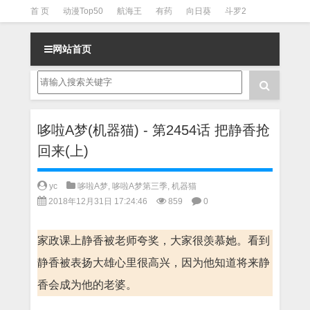
首 页
动漫Top50
航海王
有药
向日葵
斗罗2
斗罗3
火影
一拳超人
柯南
阴阳师
节目清单
网站首页
哆啦A梦(机器猫) - 第2454话 把静香抢
回来(上)
yc
哆啦A梦
,
哆啦A梦第三季
,
机器猫
2018年12月31日 17:24:46
859
0
家政课上静香被老师夸奖，大家很羡慕她。看到
静香被表扬大雄心里很高兴，因为他知道将来静
香会成为他的老婆。