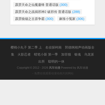
霹雳天命之仙魔鏖锋 普通话版
(300)
霹雳天命之战祸邪神2 破邪传 普通话版
(288)
霹雳狼烟之古原争霸
(300)
麻辣小冤家
(306)
樱桃小丸子 第二季 上
名侦探柯南
郭德纲相声动画版全
集
火影忍者
蜡笔小新 第一季
加菲猫
银魂
乌龙派
出所
聪明的一休
Copyright © 2012 - 2026
风车动漫
Powered by
风车动漫
－免费在线观看动漫动画片的网站