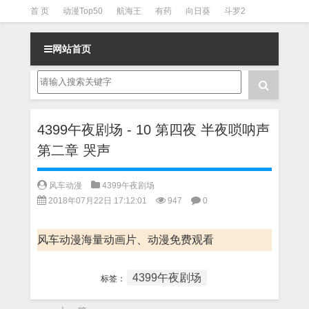
首 页
动漫Top50
航海王
有药
向日葵
斗罗2
斗罗3
火影
一拳超人
柯南
阴阳师
节目清单
网站首页
4399午夜剧场 - 10 第四夜 半夜唢呐声
第二章 哭声
风车动漫
4399午夜剧场
2018年07月22日 17:12:01
947
0
风车动漫海量动画片、动漫免费观看
4399午夜剧场
标签：