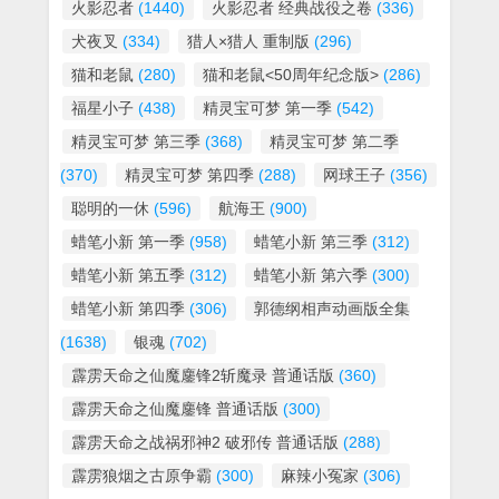
火影忍者
(1440)
火影忍者 经典战役之卷
(336)
犬夜叉
(334)
猎人×猎人 重制版
(296)
猫和老鼠
(280)
猫和老鼠<50周年纪念版>
(286)
福星小子
(438)
精灵宝可梦 第一季
(542)
精灵宝可梦 第三季
(368)
精灵宝可梦 第二季
(370)
精灵宝可梦 第四季
(288)
网球王子
(356)
聪明的一休
(596)
航海王
(900)
蜡笔小新 第一季
(958)
蜡笔小新 第三季
(312)
蜡笔小新 第五季
(312)
蜡笔小新 第六季
(300)
蜡笔小新 第四季
(306)
郭德纲相声动画版全集
(1638)
银魂
(702)
霹雳天命之仙魔鏖锋2斩魔录 普通话版
(360)
霹雳天命之仙魔鏖锋 普通话版
(300)
霹雳天命之战祸邪神2 破邪传 普通话版
(288)
霹雳狼烟之古原争霸
(300)
麻辣小冤家
(306)