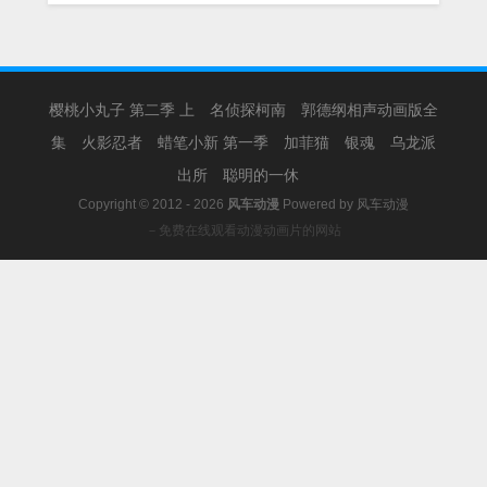
樱桃小丸子 第二季 上
名侦探柯南
郭德纲相声动画版全
集
火影忍者
蜡笔小新 第一季
加菲猫
银魂
乌龙派
出所
聪明的一休
Copyright © 2012 - 2026
风车动漫
Powered by
风车动漫
－免费在线观看动漫动画片的网站