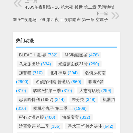
上一篇
4399午夜剧场 - 16 第六夜 孤世 第二章 无间地狱
下一篇
4399午夜剧场 - 09 第四夜 半夜唢呐声 第一章 空屋子
热门动漫
BLEACH 境·界
(732)
MS动画图鉴
(478)
乌龙派出所
(634)
光速蒙面侠21号
(290)
加菲猫
(710)
北斗神拳
(294)
名侦探柯南
(2900)
名侦探柯南 普通话
(860)
哆啦A梦
(310)
哆啦A梦第三季
(310)
大志有话说
(299)
忍者哈特利 (1987)
(344)
未分类
(349)
机器猫
(310)
樱桃小丸子 第二季 上
(1908)
橙心动漫速报
(400)
海绵宝宝
(332)
涛哥测评 第二季
(356)
游戏王 怪兽之决斗
(642)