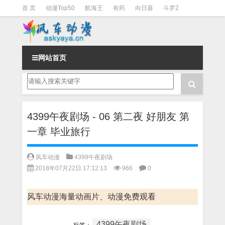
首 页
动漫Top50
航海王
有药
向日葵
斗罗2
斗罗3
火影
一拳超人
柯南
阴阳师
节目清单
网站首页
4399午夜剧场 - 06 第二夜 好朋友 第
一章 毕业旅行
风车动漫
4399午夜剧场
2018年07月22日 17:12:13
966
0
风车动漫海量动画片、动漫免费观看
4399午夜剧场