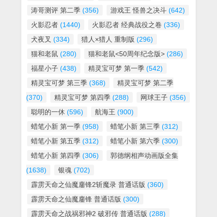
涛哥测评 第二季
(356)
游戏王 怪兽之决斗
(642)
火影忍者
(1440)
火影忍者 经典战役之卷
(336)
犬夜叉
(334)
猎人×猎人 重制版
(296)
猫和老鼠
(280)
猫和老鼠<50周年纪念版>
(286)
福星小子
(438)
精灵宝可梦 第一季
(542)
精灵宝可梦 第三季
(368)
精灵宝可梦 第二季
(370)
精灵宝可梦 第四季
(288)
网球王子
(356)
聪明的一休
(596)
航海王
(900)
蜡笔小新 第一季
(958)
蜡笔小新 第三季
(312)
蜡笔小新 第五季
(312)
蜡笔小新 第六季
(300)
蜡笔小新 第四季
(306)
郭德纲相声动画版全集
(1638)
银魂
(702)
霹雳天命之仙魔鏖锋2斩魔录 普通话版
(360)
霹雳天命之仙魔鏖锋 普通话版
(300)
霹雳天命之战祸邪神2 破邪传 普通话版
(288)