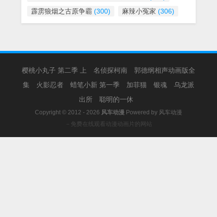
霹雳狼烟之古原争霸
(300)
麻辣小冤家
(306)
樱桃小丸子 第二季 上
名侦探柯南
郭德纲相声动画版全
集
火影忍者
蜡笔小新 第一季
加菲猫
银魂
乌龙派
出所
聪明的一休
Copyright © 2012 - 2026
风车动漫
Powered by
风车动漫
－免费在线观看动漫动画片的网站