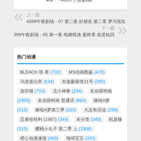
标签：
上一篇
4399午夜剧场 - 07 第二夜 好朋友 第二章 梦与现实
下一篇
4399午夜剧场 - 05 第一夜 电梯怪谈 最终章 怨灵轮回
热门动漫
BLEACH 境·界
(732)
MS动画图鉴
(478)
乌龙派出所
(634)
光速蒙面侠21号
(290)
加菲猫
(710)
北斗神拳
(294)
名侦探柯南
(2900)
名侦探柯南 普通话
(860)
哆啦A梦
(310)
哆啦A梦第三季
(310)
大志有话说
(299)
忍者哈特利 (1987)
(344)
未分类
(349)
机器猫
(310)
樱桃小丸子 第二季 上
(1908)
橙心动漫速报
(400)
海绵宝宝
(332)