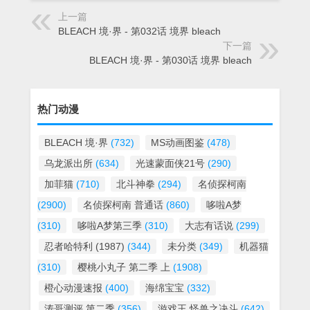
上一篇
BLEACH 境·界 - 第032话 境界 bleach
下一篇
BLEACH 境·界 - 第030话 境界 bleach
热门动漫
BLEACH 境·界
(732)
MS动画图鉴
(478)
乌龙派出所
(634)
光速蒙面侠21号
(290)
加菲猫
(710)
北斗神拳
(294)
名侦探柯南
(2900)
名侦探柯南 普通话
(860)
哆啦A梦
(310)
哆啦A梦第三季
(310)
大志有话说
(299)
忍者哈特利 (1987)
(344)
未分类
(349)
机器猫
(310)
樱桃小丸子 第二季 上
(1908)
橙心动漫速报
(400)
海绵宝宝
(332)
涛哥测评 第二季
(356)
游戏王 怪兽之决斗
(642)