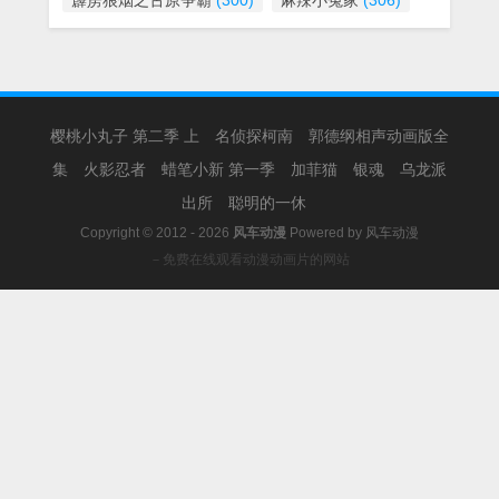
霹雳狼烟之古原争霸
(300)
麻辣小冤家
(306)
樱桃小丸子 第二季 上
名侦探柯南
郭德纲相声动画版全
集
火影忍者
蜡笔小新 第一季
加菲猫
银魂
乌龙派
出所
聪明的一休
Copyright © 2012 - 2026
风车动漫
Powered by
风车动漫
－免费在线观看动漫动画片的网站