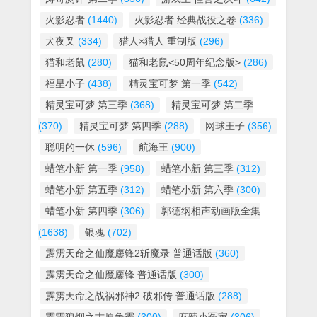
火影忍者
(1440)
火影忍者 经典战役之卷
(336)
犬夜叉
(334)
猎人×猎人 重制版
(296)
猫和老鼠
(280)
猫和老鼠<50周年纪念版>
(286)
福星小子
(438)
精灵宝可梦 第一季
(542)
精灵宝可梦 第三季
(368)
精灵宝可梦 第二季
(370)
精灵宝可梦 第四季
(288)
网球王子
(356)
聪明的一休
(596)
航海王
(900)
蜡笔小新 第一季
(958)
蜡笔小新 第三季
(312)
蜡笔小新 第五季
(312)
蜡笔小新 第六季
(300)
蜡笔小新 第四季
(306)
郭德纲相声动画版全集
(1638)
银魂
(702)
霹雳天命之仙魔鏖锋2斩魔录 普通话版
(360)
霹雳天命之仙魔鏖锋 普通话版
(300)
霹雳天命之战祸邪神2 破邪传 普通话版
(288)