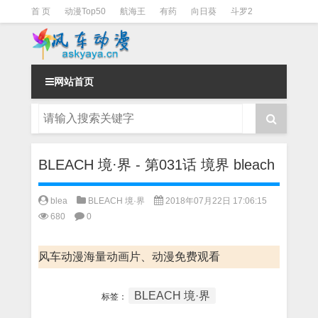
首 页
动漫Top50
航海王
有药
向日葵
斗罗2
斗罗3
火影
一拳超人
柯南
阴阳师
节目清单
网站首页
BLEACH 境·界 - 第031话 境界 bleach
blea
BLEACH 境·界
2018年07月22日 17:06:15
680
0
风车动漫海量动画片、动漫免费观看
BLEACH 境·界
标签：