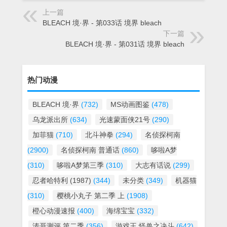
上一篇
BLEACH 境·界 - 第033话 境界 bleach
下一篇
BLEACH 境·界 - 第031话 境界 bleach
热门动漫
BLEACH 境·界
(732)
MS动画图鉴
(478)
乌龙派出所
(634)
光速蒙面侠21号
(290)
加菲猫
(710)
北斗神拳
(294)
名侦探柯南
(2900)
名侦探柯南 普通话
(860)
哆啦A梦
(310)
哆啦A梦第三季
(310)
大志有话说
(299)
忍者哈特利 (1987)
(344)
未分类
(349)
机器猫
(310)
樱桃小丸子 第二季 上
(1908)
橙心动漫速报
(400)
海绵宝宝
(332)
涛哥测评 第二季
(356)
游戏王 怪兽之决斗
(642)