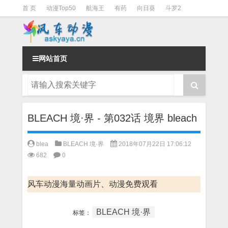
首 页
动漫Top50
航海王
有药
向日葵
斗罗2
斗罗3
火影
一拳超人
柯南
阴阳师
节目清单
网站首页
BLEACH 境·界 - 第032话 境界 bleach
blea
BLEACH 境·界
2018年07月22日 17:06:12
682
0
风车动漫海量动画片、动漫免费观看
BLEACH 境·界
标签：