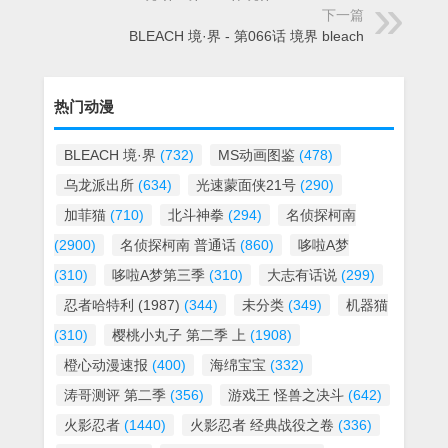
下一篇
BLEACH 境·界 - 第066话 境界 bleach
热门动漫
BLEACH 境·界
(732)
MS动画图鉴
(478)
乌龙派出所
(634)
光速蒙面侠21号
(290)
加菲猫
(710)
北斗神拳
(294)
名侦探柯南
(2900)
名侦探柯南 普通话
(860)
哆啦A梦
(310)
哆啦A梦第三季
(310)
大志有话说
(299)
忍者哈特利 (1987)
(344)
未分类
(349)
机器猫
(310)
樱桃小丸子 第二季 上
(1908)
橙心动漫速报
(400)
海绵宝宝
(332)
涛哥测评 第二季
(356)
游戏王 怪兽之决斗
(642)
火影忍者
(1440)
火影忍者 经典战役之卷
(336)