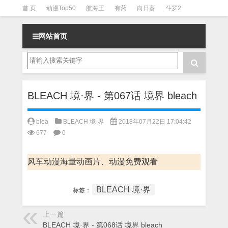
首 页
动漫Top50
航海王
有药
向日葵
斗罗2
斗罗3
火影
一拳超人
柯南
阴阳师
节目清单
网站首页
BLEACH 境·界 - 第067话 境界 bleach
blea
BLEACH 境·界
2018年07月22日 17:04:42
677
0
风车动漫海量动画片、动漫免费观看
BLEACH 境·界
标签：
上一篇
BLEACH 境·界 - 第068话 境界 bleach