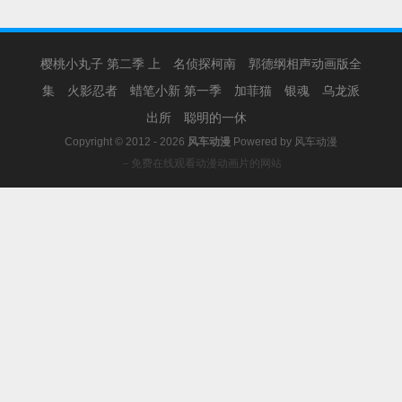
樱桃小丸子 第二季 上
名侦探柯南
郭德纲相声动画版全
集
火影忍者
蜡笔小新 第一季
加菲猫
银魂
乌龙派
出所
聪明的一休
Copyright © 2012 - 2026
风车动漫
Powered by
风车动漫
－免费在线观看动漫动画片的网站