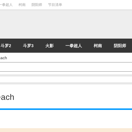
一拳超人
柯南
阴阳师
节目清单
斗罗2
斗罗3
火影
一拳超人
柯南
阴阳师
ach
ach