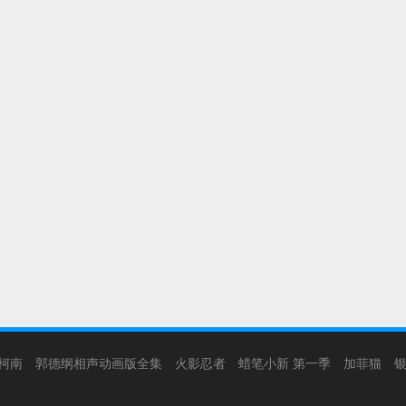
柯南
郭德纲相声动画版全集
火影忍者
蜡笔小新 第一季
加菲猫