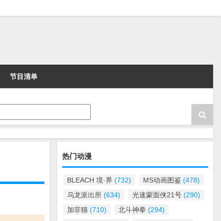
节目清单
热门动漫
BLEACH 境·界
(732)
MS动画图鉴
(478)
乌龙派出所
(634)
光速蒙面侠21号
(290)
加菲猫
(710)
北斗神拳
(294)