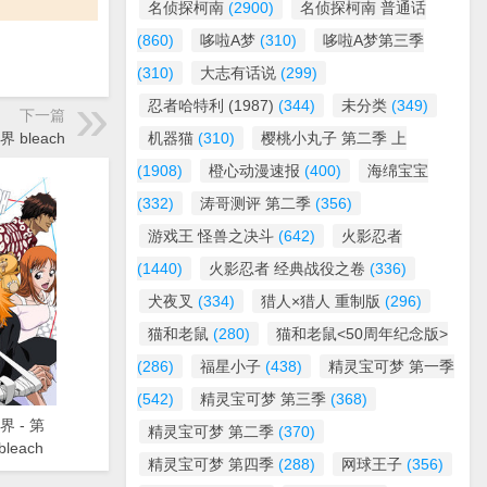
名侦探柯南
(2900)
名侦探柯南 普通话
(860)
哆啦A梦
(310)
哆啦A梦第三季
(310)
大志有话说
(299)
忍者哈特利 (1987)
(344)
未分类
(349)
下一篇
界 bleach
机器猫
(310)
樱桃小丸子 第二季 上
(1908)
橙心动漫速报
(400)
海绵宝宝
(332)
涛哥测评 第二季
(356)
游戏王 怪兽之决斗
(642)
火影忍者
(1440)
火影忍者 经典战役之卷
(336)
犬夜叉
(334)
猎人×猎人 重制版
(296)
猫和老鼠
(280)
猫和老鼠<50周年纪念版>
(286)
福星小子
(438)
精灵宝可梦 第一季
(542)
精灵宝可梦 第三季
(368)
界 - 第
精灵宝可梦 第二季
(370)
leach
精灵宝可梦 第四季
(288)
网球王子
(356)