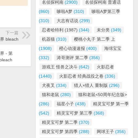
名侦探柯南
(2900)
名侦探柯南 普通话
(860)
哆啦A梦
(310)
哆啦A梦第三季
(310)
大志有话说
(299)
忍者哈特利 (1987)
(344)
未分类
(349)
下一篇
界 bleach
机器猫
(310)
樱桃小丸子 第二季 上
(1908)
橙心动漫速报
(400)
海绵宝宝
界 - 第
(332)
涛哥测评 第二季
(356)
leach
游戏王 怪兽之决斗
(642)
火影忍者
(1440)
火影忍者 经典战役之卷
(336)
犬夜叉
(334)
猎人×猎人 重制版
(296)
猫和老鼠
(280)
猫和老鼠<50周年纪念版>
(286)
福星小子
(438)
精灵宝可梦 第一季
(542)
精灵宝可梦 第三季
(368)
精灵宝可梦 第二季
(370)
精灵宝可梦 第四季
(288)
网球王子
(356)