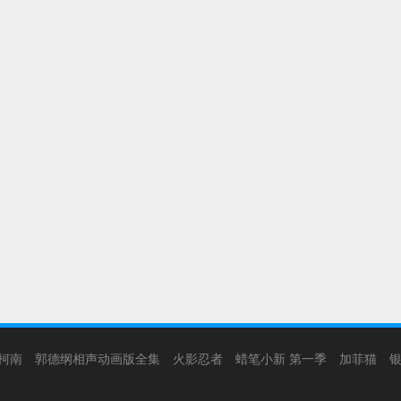
柯南
郭德纲相声动画版全集
火影忍者
蜡笔小新 第一季
加菲猫