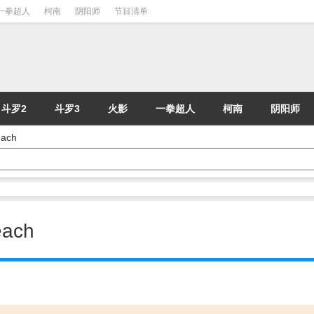
一拳超人
柯南
阴阳师
节目清单
斗罗2
斗罗3
火影
一拳超人
柯南
阴阳师
ach
ach