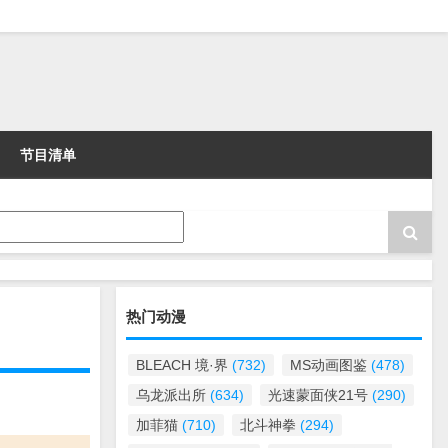
节目清单
热门动漫
BLEACH 境·界
(732)
MS动画图鉴
(478)
乌龙派出所
(634)
光速蒙面侠21号
(290)
加菲猫
(710)
北斗神拳
(294)