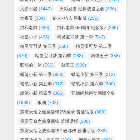
火影忍者
(1440)
火影忍者 经典战役之卷
(336)
犬夜叉
(334)
猎人×猎人 重制版
(296)
猫和老鼠
(280)
猫和老鼠<50周年纪念版>
(286)
福星小子
(438)
精灵宝可梦 第一季
(542)
精灵宝可梦 第三季
(368)
精灵宝可梦 第二季
(370)
精灵宝可梦 第四季
(288)
网球王子
(356)
聪明的一休
(596)
航海王
(900)
蜡笔小新 第一季
(958)
蜡笔小新 第三季
(312)
蜡笔小新 第五季
(312)
蜡笔小新 第六季
(300)
蜡笔小新 第四季
(306)
郭德纲相声动画版全集
(1638)
银魂
(702)
霹雳天命之仙魔鏖锋2斩魔录 普通话版
(360)
霹雳天命之仙魔鏖锋 普通话版
(300)
霹雳天命之战祸邪神2 破邪传 普通话版
(288)