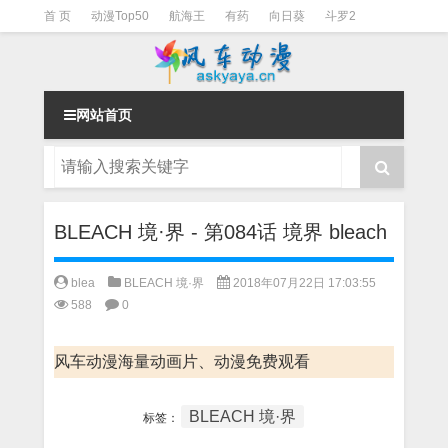
首 页
动漫Top50
航海王
有药
向日葵
斗罗2
斗罗3
火影
一拳超人
柯南
阴阳师
节目清单
网站首页
BLEACH 境·界 - 第084话 境界 bleach
blea
BLEACH 境·界
2018年07月22日 17:03:55
588
0
风车动漫海量动画片、动漫免费观看
BLEACH 境·界
标签：