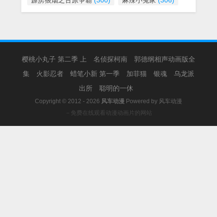
霹雳狼烟之古原争霸
(300)
麻辣小冤家
(306)
樱桃小丸子 第二季 上
名侦探柯南
郭德纲相声动画版全
集
火影忍者
蜡笔小新 第一季
加菲猫
银魂
乌龙派
出所
聪明的一休
Copyright © 2012 - 2026
风车动漫
Powered by
风车动漫
－免费在线观看动漫动画片的网站