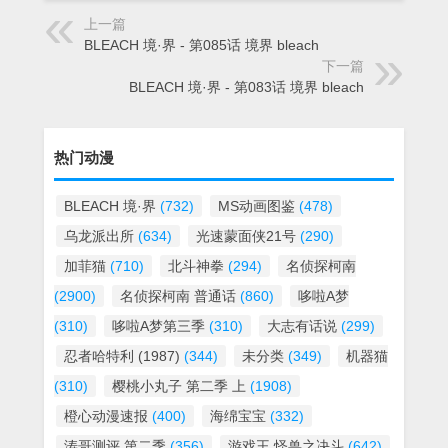
上一篇
BLEACH 境·界 - 第085话 境界 bleach
下一篇
BLEACH 境·界 - 第083话 境界 bleach
热门动漫
BLEACH 境·界
(732)
MS动画图鉴
(478)
乌龙派出所
(634)
光速蒙面侠21号
(290)
加菲猫
(710)
北斗神拳
(294)
名侦探柯南
(2900)
名侦探柯南 普通话
(860)
哆啦A梦
(310)
哆啦A梦第三季
(310)
大志有话说
(299)
忍者哈特利 (1987)
(344)
未分类
(349)
机器猫
(310)
樱桃小丸子 第二季 上
(1908)
橙心动漫速报
(400)
海绵宝宝
(332)
涛哥测评 第二季
(356)
游戏王 怪兽之决斗
(642)