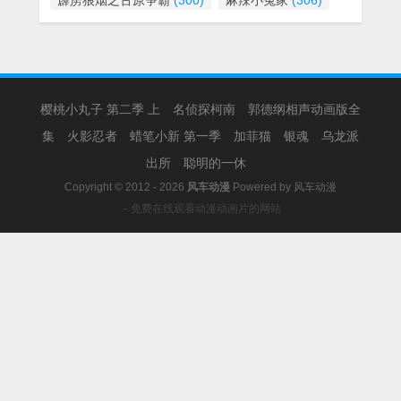
霹雳狼烟之古原争霸
(300)
麻辣小冤家
(306)
樱桃小丸子 第二季 上
名侦探柯南
郭德纲相声动画版全
集
火影忍者
蜡笔小新 第一季
加菲猫
银魂
乌龙派
出所
聪明的一休
Copyright © 2012 - 2026
风车动漫
Powered by
风车动漫
－免费在线观看动漫动画片的网站