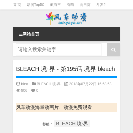
首 页
动漫Top50
航海王
有药
向日葵
斗罗2
斗罗3
火影
一拳超人
柯南
阴阳师
节目清单
网站首页
BLEACH 境·界 - 第195话 境界 bleach
blea
BLEACH 境·界
2018年07月22日 16:58:53
806
0
风车动漫海量动画片、动漫免费观看
BLEACH 境·界
标签：