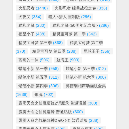
火影忍者
(1440)
火影忍者 经典战役之卷
(336)
犬夜叉
(334)
猎人×猎人 重制版
(296)
猫和老鼠
(280)
猫和老鼠<50周年纪念版>
(286)
福星小子
(438)
精灵宝可梦 第一季
(542)
精灵宝可梦 第三季
(368)
精灵宝可梦 第二季
(370)
精灵宝可梦 第四季
(288)
网球王子
(356)
聪明的一休
(596)
航海王
(900)
蜡笔小新 第一季
(958)
蜡笔小新 第三季
(312)
蜡笔小新 第五季
(312)
蜡笔小新 第六季
(300)
蜡笔小新 第四季
(306)
郭德纲相声动画版全集
(1638)
银魂
(702)
霹雳天命之仙魔鏖锋2斩魔录 普通话版
(360)
霹雳天命之仙魔鏖锋 普通话版
(300)
霹雳天命之战祸邪神2 破邪传 普通话版
(288)