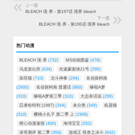
上一篇
BLEACH 境·界 - 第197话 境界 bleach
下一篇
BLEACH 境·界 - 第195话 境界 bleach
热门动漫
BLEACH 境·界
(732)
MS动画图鉴
(478)
乌龙派出所
(634)
光速蒙面侠21号
(290)
加菲猫
(710)
北斗神拳
(294)
名侦探柯南
(2900)
名侦探柯南 普通话
(860)
哆啦A梦
(310)
哆啦A梦第三季
(310)
大志有话说
(299)
忍者哈特利 (1987)
(344)
未分类
(349)
机器猫
(310)
樱桃小丸子 第二季 上
(1908)
橙心动漫速报
(400)
海绵宝宝
(332)
涛哥测评 第二季
(356)
游戏王 怪兽之决斗
(642)