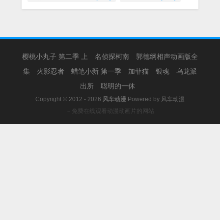
樱桃小丸子 第二季 上
名侦探柯南
郭德纲相声动画版全
集
火影忍者
蜡笔小新 第一季
加菲猫
银魂
乌龙派
出所
聪明的一休
Copyright © 2012 - 2026
风车动漫
Powered by
风车动漫
－免费在线观看动漫动画片的网站