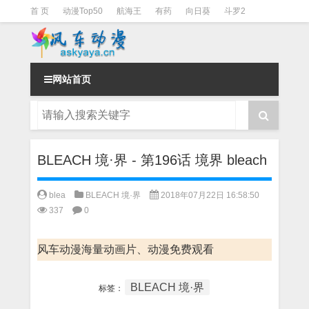
首 页
动漫Top50
航海王
有药
向日葵
斗罗2
斗罗3
火影
一拳超人
柯南
阴阳师
节目清单
网站首页
BLEACH 境·界 - 第196话 境界 bleach
blea
BLEACH 境·界
2018年07月22日 16:58:50
337
0
风车动漫海量动画片、动漫免费观看
BLEACH 境·界
标签：