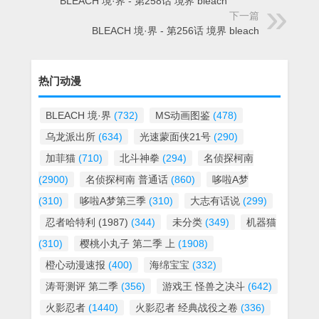
BLEACH 境·界 - 第258话 境界 bleach
下一篇
BLEACH 境·界 - 第256话 境界 bleach
热门动漫
BLEACH 境·界
(732)
MS动画图鉴
(478)
乌龙派出所
(634)
光速蒙面侠21号
(290)
加菲猫
(710)
北斗神拳
(294)
名侦探柯南
(2900)
名侦探柯南 普通话
(860)
哆啦A梦
(310)
哆啦A梦第三季
(310)
大志有话说
(299)
忍者哈特利 (1987)
(344)
未分类
(349)
机器猫
(310)
樱桃小丸子 第二季 上
(1908)
橙心动漫速报
(400)
海绵宝宝
(332)
涛哥测评 第二季
(356)
游戏王 怪兽之决斗
(642)
火影忍者
(1440)
火影忍者 经典战役之卷
(336)