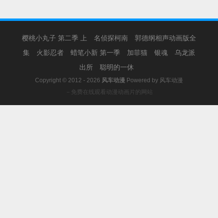
樱桃小丸子 第二季 上
名侦探柯南
郭德纲相声动画版全
集
火影忍者
蜡笔小新 第一季
加菲猫
银魂
乌龙派
出所
聪明的一休
Copyright © 2012 - 2026
风车动漫
Powered by
风车动漫
－免费在线观看动漫动画片的网站