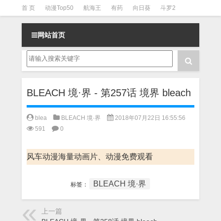
首 页
动漫Top50
航海王
有药
向日葵
斗罗2
斗罗3
火影
一拳超人
柯南
阴阳师
节目清单
网站首页
BLEACH 境·界 - 第257话 境界 bleach
blea
BLEACH 境·界
2018年07月22日 16:55:56
591
0
风车动漫海量动画片、动漫免费观看
BLEACH 境·界
标签：
上一篇